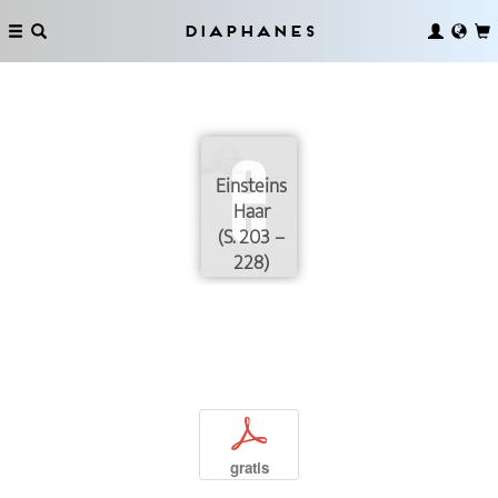
Diaphanes
Einsteins
Haar
(S. 203 –
228)
p
gratis