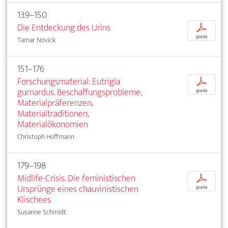
139–150
Die Entdeckung des Urins
p
gratis
Tamar Novick
151–176
Forschungsmaterial: Eutrigla
p
gurnardus. Beschaffungsprobleme,
gratis
Materialpräferenzen,
Materialtraditionen,
Materialökonomien
Christoph Hoffmann
179–198
Midlife-Crisis. Die feministischen
p
Ursprünge eines chauvinistischen
gratis
Klischees
Susanne Schmidt