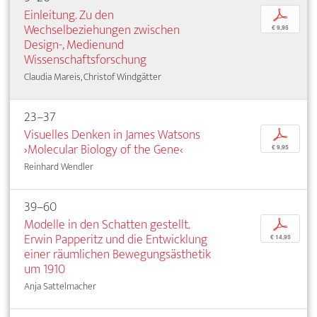
Einleitung. Zu den
p
Wechselbeziehungen zwischen
€ 9,95
Design-, Medienund
Wissenschaftsforschung
Claudia Mareis, Christof Windgätter
23–37
Visuelles Denken in James Watsons
p
›Molecular Biology of the Gene‹
€ 9,95
Reinhard Wendler
39–60
Modelle in den Schatten gestellt.
p
Erwin Papperitz und die Entwicklung
€ 14,95
einer räumlichen Bewegungsästhetik
um 1910
Anja Sattelmacher