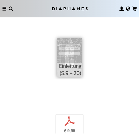
Diaphanes
Einleitung
(S. 9 – 20)
p
€ 9,95