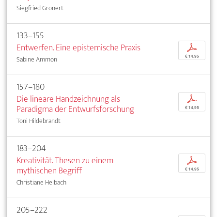
Siegfried Gronert
133–155
Entwerfen. Eine epistemische Praxis
p
€ 14,95
Sabine Ammon
157–180
Die lineare Handzeichnung als
p
Paradigma der Entwurfsforschung
€ 14,95
Toni Hildebrandt
183–204
Kreativität. Thesen zu einem
p
mythischen Begriff
€ 14,95
Christiane Heibach
205–222