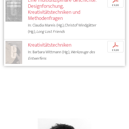
Eine multidisziplinäre Geschichte.
p
Designforschung,
€ 9,95
Kreativitätstechniken und
Methodenfragen
In: Claudia Mareis (Hg.), Christof Windgätter
(Hg.),
Long Lost Friends
Kreativitätstechniken
p
€ 9,95
In: Barbara Wittmann (Hg.),
Werkzeuge des
Entwerfens