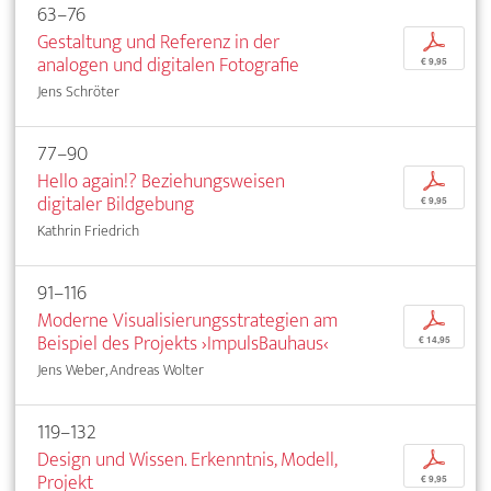
63–76
Gestaltung und Referenz in der
p
analogen und digitalen Fotografie
€ 9,95
Jens Schröter
77–90
Hello again!? Beziehungsweisen
p
digitaler Bildgebung
€ 9,95
Kathrin Friedrich
91–116
Moderne Visualisierungsstrategien am
p
Beispiel des Projekts ›ImpulsBauhaus‹
€ 14,95
Jens Weber, Andreas Wolter
119–132
Design und Wissen. Erkenntnis, Modell,
p
Projekt
€ 9,95