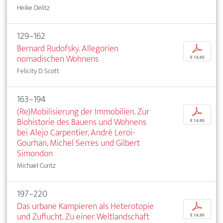
Heike Delitz
129–162
Bernard Rudofsky. Allegorien
p
nomadischen Wohnens
€ 14,95
Felicity D. Scott
163–194
(Re)Mobilisierung der Immobilien. Zur
p
Biohistorie des Bauens und Wohnens
€ 14,95
bei Alejo Carpentier, André Leroi-
Gourhan, Michel Serres und Gilbert
Simondon
Michael Cuntz
197–220
Das urbane Kampieren als Heterotopie
p
und Zuflucht. Zu einer Weltlandschaft
€ 14,95