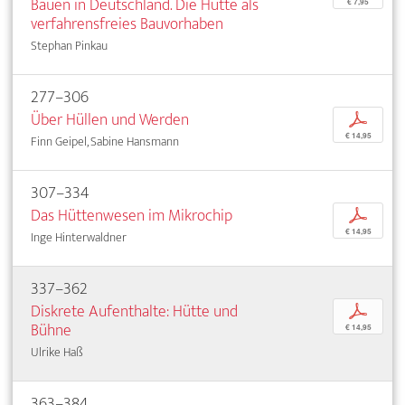
Bauen in Deutschland. Die Hütte als
€ 7,95
verfahrensfreies Bauvorhaben
Stephan Pinkau
277–306
Über Hüllen und Werden
p
€ 14,95
Finn Geipel, Sabine Hansmann
307–334
Das Hüttenwesen im Mikrochip
p
€ 14,95
Inge Hinterwaldner
337–362
Diskrete Aufenthalte: Hütte und
p
Bühne
€ 14,95
Ulrike Haß
363–384