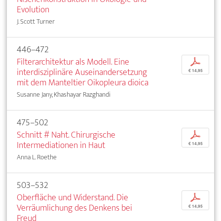
Evolution
J. Scott Turner
446–472
Filterarchitektur als Modell. Eine
p
interdisziplinäre Auseinandersetzung
€ 14,95
mit dem Manteltier Oikopleura dioica
Susanne Jany, Khashayar Razghandi
475–502
Schnitt # Naht. Chirurgische
p
Intermediationen in Haut
€ 14,95
Anna L. Roethe
503–532
Oberfläche und Widerstand. Die
p
Verräumlichung des Denkens bei
€ 14,95
Freud