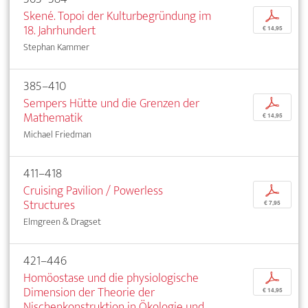
Skené. Topoi der Kulturbegründung im
p
18. Jahrhundert
€ 14,95
Stephan Kammer
385–410
Sempers Hütte und die Grenzen der
p
Mathematik
€ 14,95
Michael Friedman
411–418
Cruising Pavilion / Powerless
p
Structures
€ 7,95
Elmgreen & Dragset
421–446
Homöostase und die physiologische
p
Dimension der Theorie der
€ 14,95
Nischenkonstruktion in Ökologie und