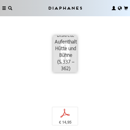
Diaphanes
Diskrete
Aufenthalte:
Hütte und
Bühne
(S. 337 –
362)
p
€ 14,95