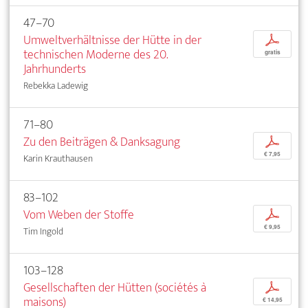
47–70
Umweltverhältnisse der Hütte in der
p
technischen Moderne des 20.
gratis
Jahrhunderts
Rebekka Ladewig
71–80
Zu den Beiträgen & Danksagung
p
€ 7,95
Karin Krauthausen
83–102
Vom Weben der Stoffe
p
€ 9,95
Tim Ingold
103–128
Gesellschaften der Hütten (sociétés à
p
maisons)
€ 14,95