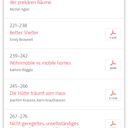
der prekären Räume
Michel Agier
221–238
Better Shelter
p
€ 9,95
Emily Brownell
239–242
Wohnmobile vs. mobile homes
p
gratis
Kathrin Röggla
245–266
Die Hütte träumt vom Haus
p
€ 14,95
Joachim Krausse, Karin Krauthausen
267–276
Nicht-geregeltes, unselbständiges
p