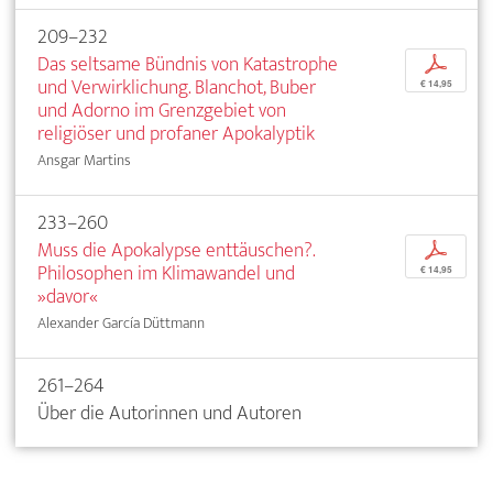
209–232
Das seltsame Bündnis von Katastrophe
p
und Verwirklichung. Blanchot, Buber
€ 14,95
und Adorno im Grenzgebiet von
religiöser und profaner Apokalyptik
Ansgar Martins
233–260
Muss die Apokalypse enttäuschen?.
p
Philosophen im Klimawandel und
€ 14,95
»davor«
Alexander García Düttmann
261–264
Über die Autorinnen und Autoren