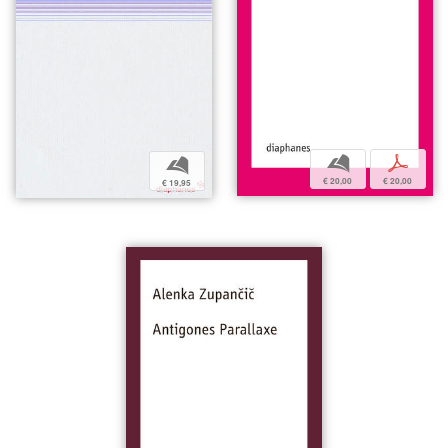
b
p
b
€ 20,00
€ 20,00
€ 19,95