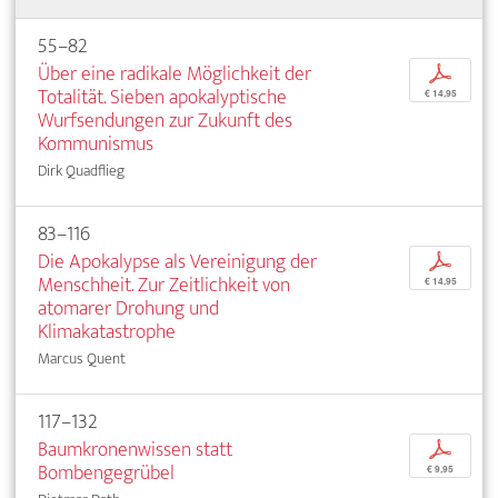
55–82
Über eine radikale Möglichkeit der
p
Totalität. Sieben apokalyptische
€ 14,95
Wurfsendungen zur Zukunft des
Kommunismus
Dirk Quadflieg
83–116
Die Apokalypse als Vereinigung der
p
Menschheit. Zur Zeitlichkeit von
€ 14,95
atomarer Drohung und
Klimakatastrophe
Marcus Quent
117–132
Baumkronenwissen statt
p
Bombengegrübel
€ 9,95