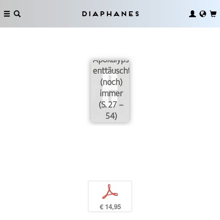
Diaphanes
Die
Apokalypse
enttäuscht
(noch)
immer
(S. 27 –
54)
p
€ 14,95