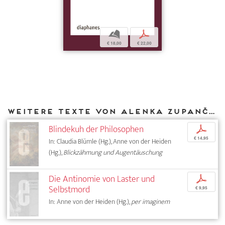
b
p
€ 18,00
€ 22,00
Weitere Texte von Alenka Zupančič bei DIAPHANES
Blindekuh der Philosophen
p
€ 14,95
In: Claudia Blümle (Hg.), Anne von der Heiden
(Hg.),
Blickzähmung und Augentäuschung
Die Antinomie von Laster und
p
Selbstmord
€ 9,95
In: Anne von der Heiden (Hg.),
per imaginem