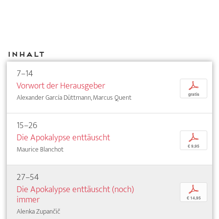
Inhalt
7–14
Vorwort der Herausgeber
p
gratis
Alexander García Düttmann, Marcus Quent
15–26
Die Apokalypse enttäuscht
p
€ 9,95
Maurice Blanchot
27–54
Die Apokalypse enttäuscht (noch)
p
immer
€ 14,95
Alenka Zupančič