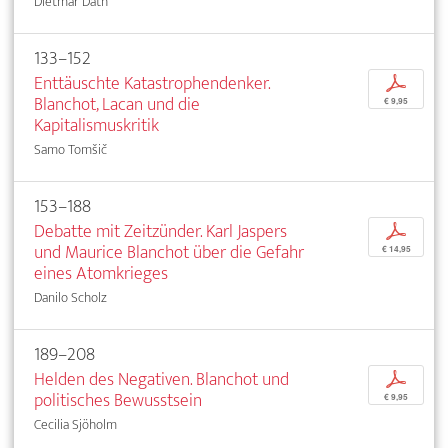
Dietmar Dath
133–152
Enttäuschte Katastrophendenker.
p
Blanchot, Lacan und die
€ 9,95
Kapitalismuskritik
Samo Tomšič
153–188
Debatte mit Zeitzünder. Karl Jaspers
p
und Maurice Blanchot über die Gefahr
€ 14,95
eines Atomkrieges
Danilo Scholz
189–208
Helden des Negativen. Blanchot und
p
politisches Bewusstsein
€ 9,95
Cecilia Sjöholm