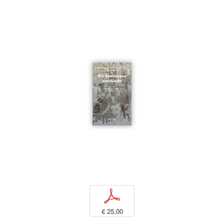
p
€ 25,00