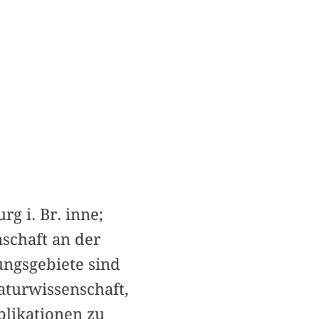
g i. Br. inne;
nschaft an der
ungsgebiete sind
raturwissenschaft,
blikationen zu