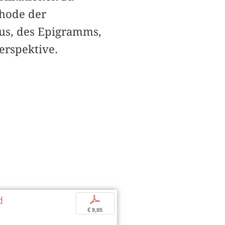
thode der
us, des Epigramms,
erspektive.
d
p
€ 9,95