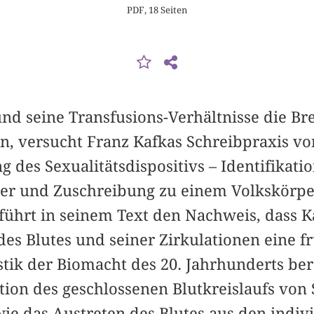
PDF, 18 Seiten
nd seine Transfusions-Verhältnisse die B
en, versucht Franz Kafkas Schreibpraxis vo
des Sexualitätsdispositivs – Identifikati
per und Zuschreibung zu einem Volkskörper
hrt in seinem Text den Nachweis, dass K
des Blutes und seiner Zirkulationen eine f
stik der Biomacht des 20. Jahrhunderts ber
tion des geschlossenen Blutkreislaufs von
ie das Austreten des Blutes aus den indiv