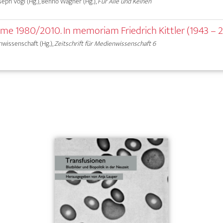
Joseph Vogl (Hg.), Benno Wagner (Hg.),
Für Alle und Keinen
me 1980/2010. In memoriam Friedrich Kittler (1943 – 2
nwissenschaft (Hg.),
Zeitschrift für Medienwissenschaft 6