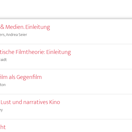
& Medien. Einleitung
ers, Andrea Seier
tische Filmtheorie: Einleitung
raidt
ilm als Gegenfilm
ston
e Lust und narratives Kino
ey
cht