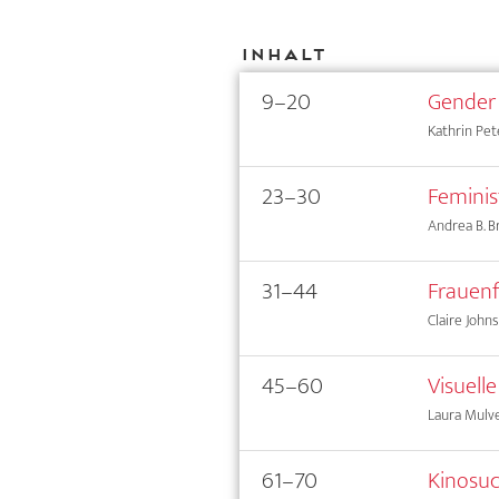
Inhalt
9–20
Gender 
Kathrin Pet
23–30
Feminis
Andrea B. B
31–44
Frauenf
Claire John
45–60
Visuell
Laura Mulv
61–70
Kinosu