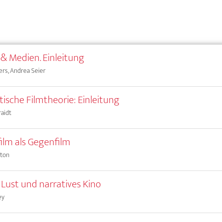
& Medien. Einleitung
ers, Andrea Seier
tische Filmtheorie: Einleitung
raidt
ilm als Gegenfilm
ston
e Lust und narratives Kino
ey