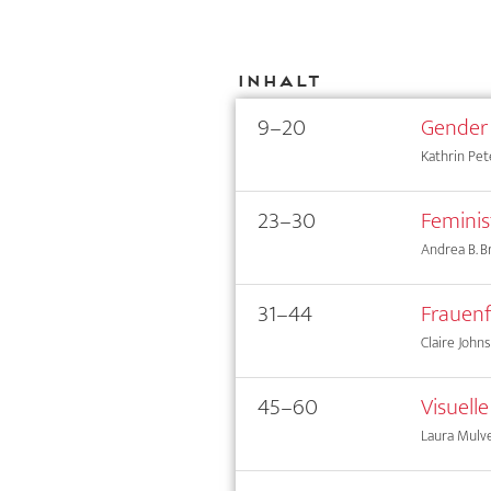
Inhalt
9–20
Gender 
Kathrin Pet
23–30
Feminis
Andrea B. B
31–44
Frauenf
Claire John
45–60
Visuell
Laura Mulv