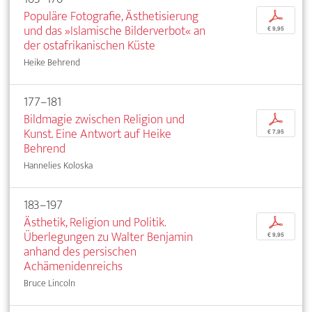
Populäre Fotografie, Ästhetisierung
p
und das »Islamische Bilderverbot« an
€ 9,95
der ostafrikanischen Küste
Heike Behrend
177–181
Bildmagie zwischen Religion und
p
Kunst. Eine Antwort auf Heike
€ 7,95
Behrend
Hannelies Koloska
183–197
Ästhetik, Religion und Politik.
p
Überlegungen zu Walter Benjamin
€ 9,95
anhand des persischen
Achämenidenreichs
Bruce Lincoln