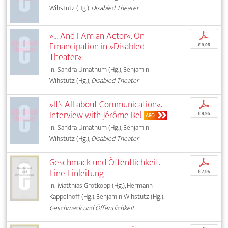
Wihstutz (Hg.),
Disabled Theater
»… And I Am an Actor«. On
p
Emancipation in »Disabled
€ 9,95
Theater«
In: Sandra Umathum (Hg.), Benjamin
Wihstutz (Hg.),
Disabled Theater
»It’s All about Communication«.
p
Interview with Jérôme Bel
€ 9,95
ABO
In: Sandra Umathum (Hg.), Benjamin
Wihstutz (Hg.),
Disabled Theater
Geschmack und Öffentlichkeit.
p
Eine Einleitung
€ 7,95
In: Matthias Grotkopp (Hg.), Hermann
Kappelhoff (Hg.), Benjamin Wihstutz (Hg.),
Geschmack und Öffentlichkeit