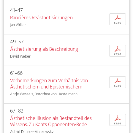
41–47
Rancières Reästhetisierungen
p
€ 7,95
Jan Völker
49–57
Ästhetisierung als Beschreibung
p
€ 7,95
David Weber
61–66
Vorbemerkungen zum Verhältnis von
p
Ästhetischem und Epistemischem
€ 7,95
Antje Wessels, Dorothea von Hantelmann
67–82
Ästhetische Illusion als Bestandteil des
p
Wissens. Zu Kants Opponenten-Rede
€ 9,95
Astrid Deuber-Mankowsky