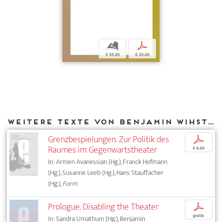
b
p
€ 35,00
€ 35,00
Weitere Texte von Benjamin Wihstutz bei DIAPHANES
Grenzbespielungen. Zur Politik des
p
Raumes im Gegenwartstheater
€ 9,95
In: Armen Avanessian (Hg.), Franck Hofmann
(Hg.), Susanne Leeb (Hg.), Hans Stauffacher
(Hg.),
Form
Prologue. Disabling the Theater
p
gratis
In: Sandra Umathum (Hg.), Benjamin