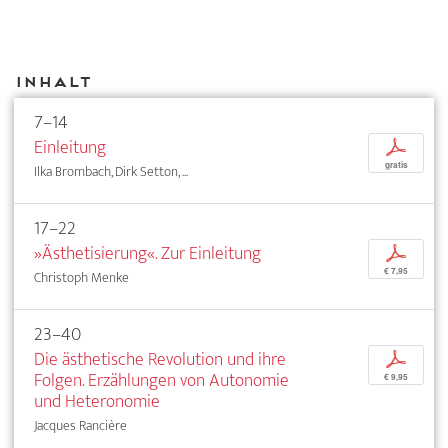
Inhalt
7–14
Einleitung
p
gratis
Ilka Brombach, Dirk Setton, ...
17–22
»Ästhetisierung«. Zur Einleitung
p
€ 7,95
Christoph Menke
23–40
Die ästhetische Revolution und ihre
p
Folgen. Erzählungen von Autonomie
€ 9,95
und Heteronomie
Jacques Rancière