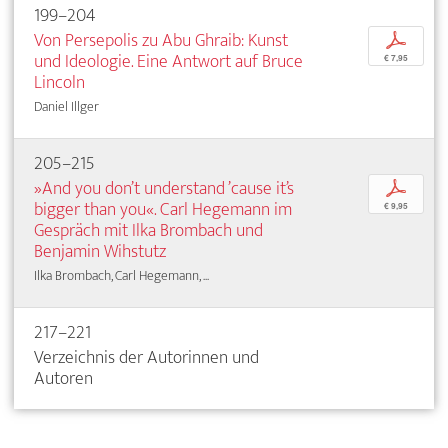
199–204
Von Persepolis zu Abu Ghraib: Kunst
p
und Ideologie. Eine Antwort auf Bruce
€ 7,95
Lincoln
Daniel Illger
205–215
»And you don’t understand ’cause it’s
p
bigger than you«. Carl Hegemann im
€ 9,95
Gespräch mit Ilka Brombach und
Benjamin Wihstutz
Ilka Brombach, Carl Hegemann, ...
217–221
Verzeichnis der Autorinnen und
Autoren