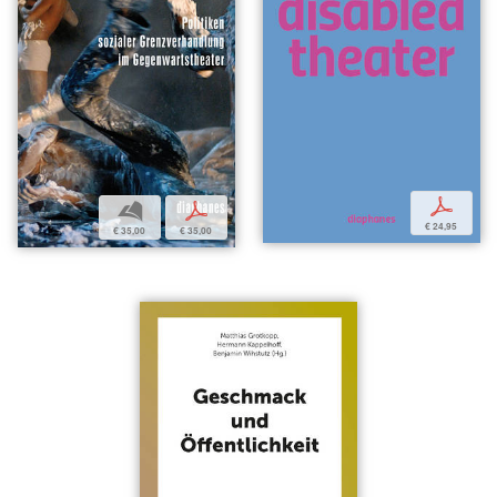
p
b
p
€ 24,95
€ 35,00
€ 35,00