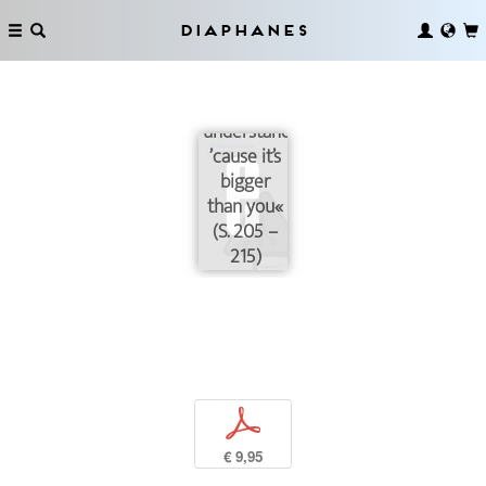
Diaphanes
»And you
don’t
understand
’cause it’s
bigger
than you«
(S. 205 –
215)
p
€ 9,95