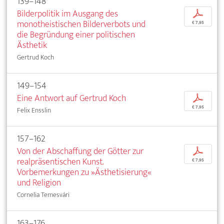
139–148
Bilderpolitik im Ausgang des
p
monotheistischen Bilderverbots und
€ 7,95
die Begründung einer politischen
Ästhetik
Gertrud Koch
149–154
Eine Antwort auf Gertrud Koch
p
€ 7,95
Felix Ensslin
157–162
Von der Abschaffung der Götter zur
p
realpräsentischen Kunst.
€ 7,95
Vorbemerkungen zu »Ästhetisierung«
und Religion
Cornelia Temesvári
163–176