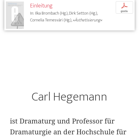
Einleitung
p
gratis
In: Ilka Brombach (Hg.), Dirk Setton (Hg.),
Cornelia Temesvári (Hg.),
»Ästhetisierung«
Carl Hegemann
ist Dramaturg und Professor für
Dramaturgie an der Hochschule für