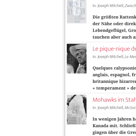
In: Joseph Mitchell,
Zwisch
Die größten Ratten
der Nähe oder direk
Lebendgeflügel, Gro
tauchen aber auch a
Le pique-nique d
In: Joseph Mitchell,
Le Mer
Quelques calypsonie
anglais, espagnol, f
britannique bizarrem
« temperament » devi
Mohawks im Sta
In: Joseph Mitchell,
McSorl
In wenigen Jahren b
Kanada mit. Schließ
gingen über die Gre