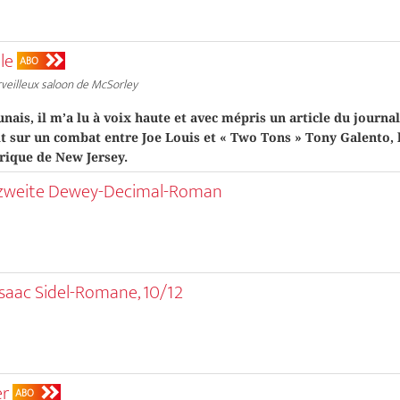
lle
ABO
veilleux saloon de McSorley
nais, il m’a lu à voix haute et avec mépris un article du journa
t sur un combat entre Joe Louis et « Two Tons » Tony Galento, 
trique de New Jersey.
 zweite Dewey-Decimal-Roman
 Isaac Sidel-Romane, 10/12
er
ABO