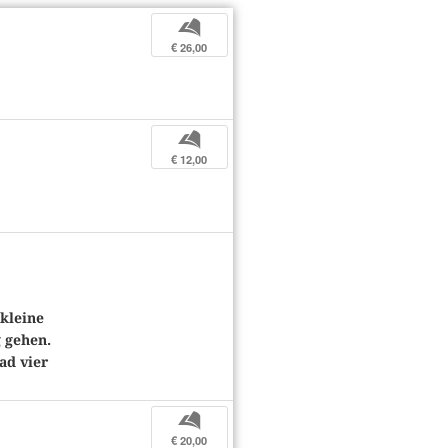
b
€ 26,00
b
€ 12,00
 kleine
g gehen.
ad vier
b
€ 20,00