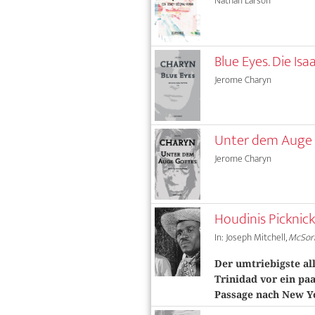
Nathan Larson
Blue Eyes. Die Is
Jerome Charyn
Unter dem Auge G
Jerome Charyn
Houdinis Picknic
In: Joseph Mitchell,
McSorl
Der umtriebigste al
Trinidad vor ein paa
Passage nach New Y