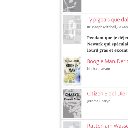
J’y pigeais que da
In: Joseph Mitchell,
Le Mer
Pendant que je déjeu
Newark qui spéculai
lourd gras et excen
Boogie Man. Der
Nathan Larson
Citizen Sidel. Die
Jerome Charyn
Ratten am Wass