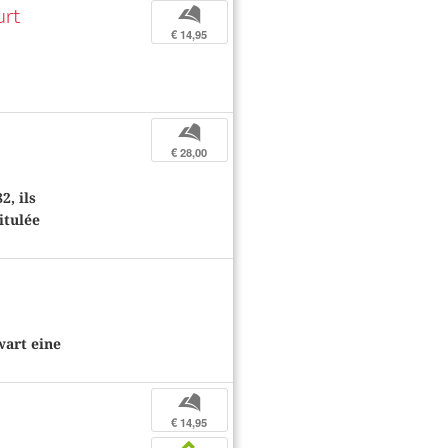
urt
b
€ 14,95
b
€ 28,00
2, ils
itulée
art eine
b
€ 14,95