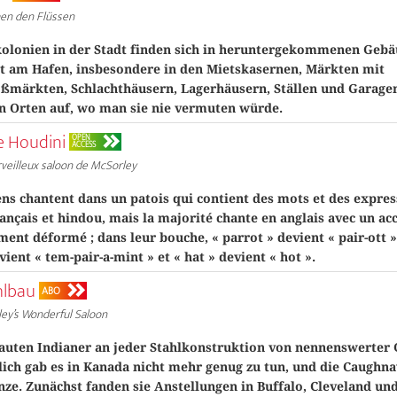
en den Flüssen
kolonien in der Stadt finden sich in heruntergekommenen Gebä
t am Hafen, insbesondere in den Mietskasernen, Märkten mit
ßmärkten, Schlachthäusern, Lagerhäusern, Ställen und Garagen
n Orten auf, wo man sie nie vermuten würde.
e Houdini
OPEN
ACCESS
veilleux saloon de McSorley
ns chantent dans un patois qui contient des mots et des expres
rançais et hindou, mais la majorité chante en anglais avec un ac
ent déformé ; dans leur bouche, « parrot » devient « pair-ott »
ent « tem-pair-a-mint » et « hat » devient « hot ».
hlbau
ABO
ey’s Wonderful Saloon
auten Indianer an jeder Stahlkonstruktion von nennenswerter 
lich gab es in Kanada nicht mehr genug zu tun, und die Caughn
nze. Zunächst fanden sie Anstellungen in Buffalo, Cleveland un