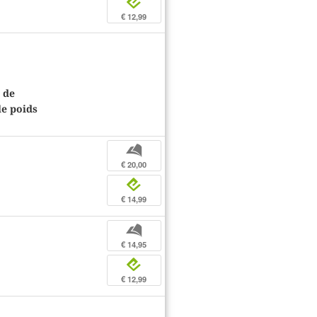
e
€ 12,99
l de
le poids
b
€ 20,00
e
€ 14,99
b
€ 14,95
e
€ 12,99