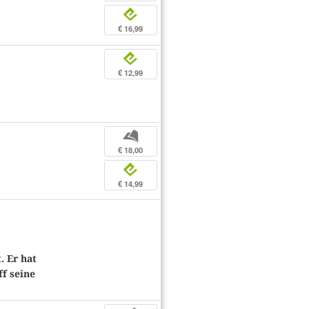
e
€ 16,99
e
€ 12,99
b
€ 18,00
e
€ 14,99
. Er hat
ff seine