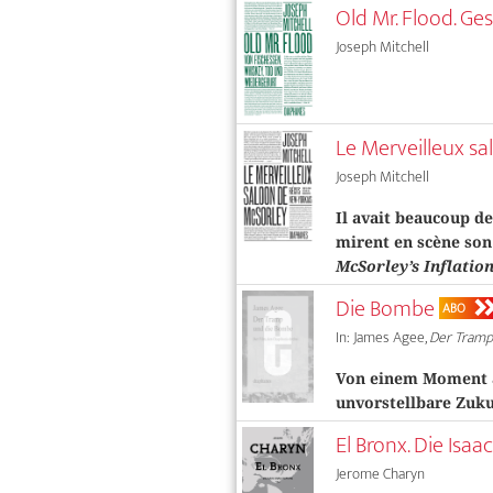
Old Mr. Flood. G
Joseph Mitchell
Le Merveilleux sa
Joseph Mitchell
Il avait beaucoup de
mirent en scène son 
McSorley’s Inflatio
Die Bombe
ABO
In: James Agee,
Der Tramp
Von einem Moment a
unvorstellbare Zuku
El Bronx. Die Isa
Jerome Charyn