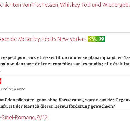
eschichten von Fischessen, Whiskey, Tod und Wiedergeb
loon de McSorley. Récits New-yorkais
OPEN
ACCESS
 respect pour eux et ressentit un immense ­plaisir quand, en 188
saloon dans une de leurs comédies sur les taudis ; elle était int
n
.
 und die Bombe
uf den nächsten, ganz ohne Vorwarnung wurde aus der Gegenw
nft. Ist der Mensch dieser Herausforderung gewachsen?
ac-Sidel-Romane, 9/12