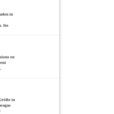
uden in
. Sie
sions en
cent
,
Größe in
awagas
d