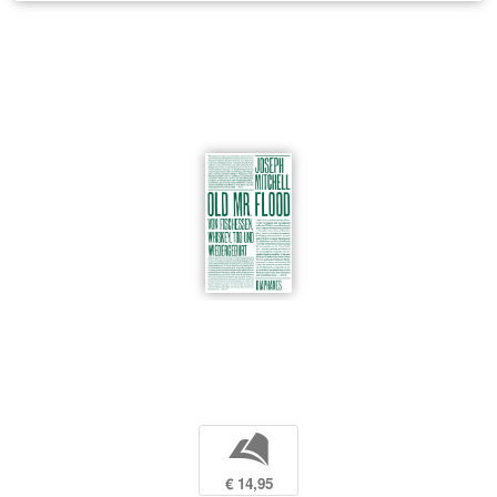
b
€ 14,95