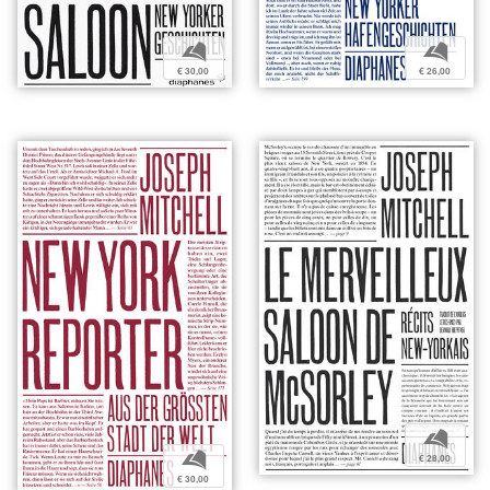
b
b
€ 30,00
€ 26,00
b
b
€ 28,00
€ 30,00