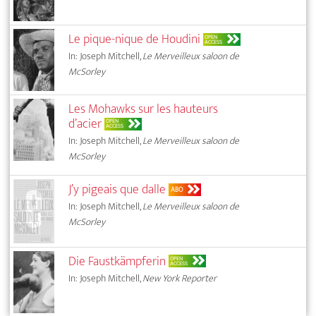
Le pique-nique de Houdini
OPEN
ACCESS
In: Joseph Mitchell,
Le Merveilleux saloon de
McSorley
Les Mohawks sur les hauteurs
d’acier
OPEN
ACCESS
In: Joseph Mitchell,
Le Merveilleux saloon de
McSorley
J’y pigeais que dalle
ABO
In: Joseph Mitchell,
Le Merveilleux saloon de
McSorley
Die Faustkämpferin
OPEN
ACCESS
In: Joseph Mitchell,
New York Reporter