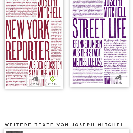
b
b
e
€ 15,00
€ 20,00
€ 16,99
Weitere Texte von Joseph Mitchell bei DIAPHANES