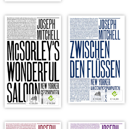
b
e
b
e
€ 18,00
€ 14,99
€ 20,00
€ 16,99