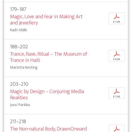
179–187
Magic, Love and Fear in Making Art
p
and Jewellery
€ 7,95
Kadri Mälk
188–202
Trance, Rave, Ritual – The Museum of
p
Trance in Haiti
€ 9,95
Marietta Kesting
203–210
Magic by Design – Conjuring Media
p
Realities
€ 7,95
Jussi Parikka
211–218
The Non-natural Body, DrawnOnward
p