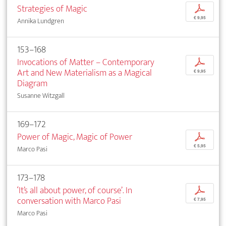
Strategies of Magic
p
€ 9,95
Annika Lundgren
153–168
Invocations of Matter – Contemporary
p
Art and New Materialism as a Magical
€ 9,95
Diagram
Susanne Witzgall
169–172
Power of Magic, Magic of Power
p
€ 5,95
Marco Pasi
173–178
‘It’s all about power, of course’. In
p
conversation with Marco Pasi
€ 7,95
Marco Pasi