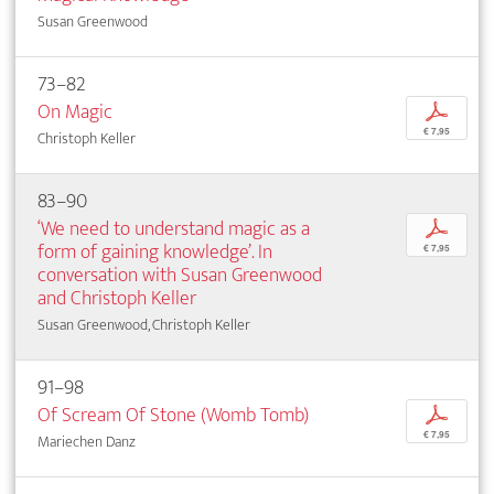
Susan Greenwood
73–82
On Magic
p
€ 7,95
Christoph Keller
83–90
‘We need to understand magic as a
p
form of gaining knowledge’. In
€ 7,95
conversation with Susan Greenwood
and Christoph Keller
Susan Greenwood, Christoph Keller
91–98
Of Scream Of Stone (Womb Tomb)
p
€ 7,95
Mariechen Danz