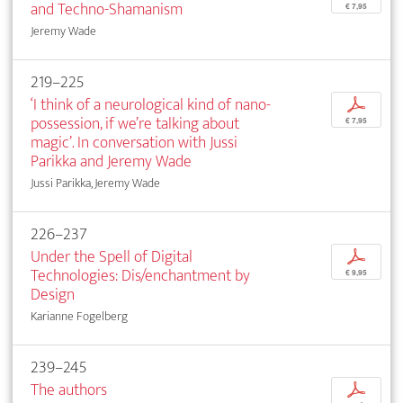
and Techno-Shamanism
€ 7,95
Jeremy Wade
219–225
‘I think of a neurological kind of nano-
p
possession, if we’re talking about
€ 7,95
magic’. In conversation with Jussi
Parikka and Jeremy Wade
Jussi Parikka, Jeremy Wade
226–237
Under the Spell of Digital
p
Technologies: Dis/enchantment by
€ 9,95
Design
Karianne Fogelberg
239–245
The authors
p