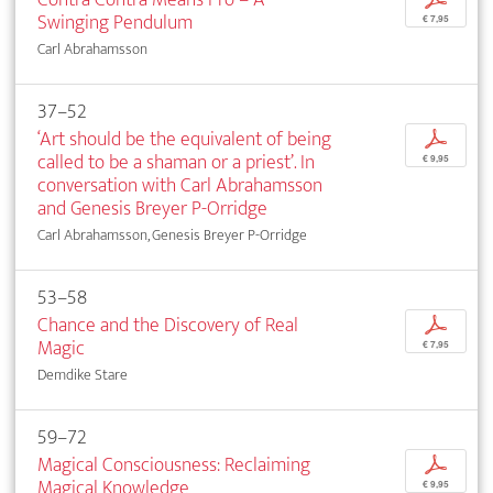
Swinging Pendulum
€ 7,95
Carl Abrahamsson
37–52
‘Art should be the equivalent of being
p
called to be a shaman or a priest’. In
€ 9,95
conversation with Carl Abrahamsson
and Genesis Breyer P-Orridge
Carl Abrahamsson, Genesis Breyer P-Orridge
53–58
Chance and the Discovery of Real
p
Magic
€ 7,95
Demdike Stare
59–72
Magical Consciousness: Reclaiming
p
Magical Knowledge
€ 9,95