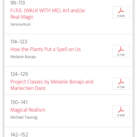
99–113
F.I.R.E. (WALK WITH ME). Art and/as
p
Real Magic
€ 9,95
Verena Kuni
114–123
How the Plants Put a Spell on Us
p
€ 7,95
Melanie Bonajo
124–129
Project Classes by Melanie Bonajo and
p
Mariechen Danz
€ 7,95
130–141
Magical Realism
p
€ 9,95
Michael Taussig
142–152