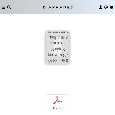
Diaphanes
‘We need to
understand
magic as a
form of
gaining
knowledge’
(S. 83 – 90)
p
€ 7,95