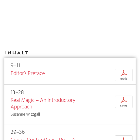
Inhalt
9–11
Editor’s Preface
p
gratis
13–28
Real Magic – An Introductory
p
Approach
€ 9,95
Susanne Witzgall
29–36
Contra Contra Means Pro – A
p