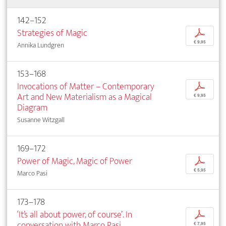
142–152
Strategies of Magic
p
€ 9,95
Annika Lundgren
153–168
Invocations of Matter – Contemporary
p
Art and New Materialism as a Magical
€ 9,95
Diagram
Susanne Witzgall
169–172
Power of Magic, Magic of Power
p
€ 5,95
Marco Pasi
173–178
‘It’s all about power, of course’. In
p
conversation with Marco Pasi
€ 7,95