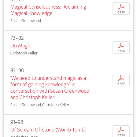
Magical Consciousness: Reclaiming
p
Magical Knowledge
€ 9,95
Susan Greenwood
73–82
On Magic
p
€ 7,95
Christoph Keller
83–90
‘We need to understand magic as a
p
form of gaining knowledge’. In
€ 7,95
conversation with Susan Greenwood
and Christoph Keller
Susan Greenwood, Christoph Keller
91–98
Of Scream Of Stone (Womb Tomb)
p
€ 7,95