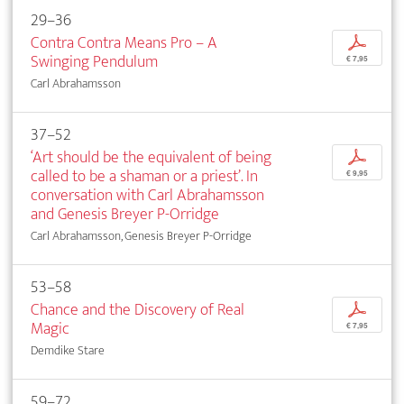
29–36
Contra Contra Means Pro – A
p
Swinging Pendulum
€ 7,95
Carl Abrahamsson
37–52
‘Art should be the equivalent of being
p
called to be a shaman or a priest’. In
€ 9,95
conversation with Carl Abrahamsson
and Genesis Breyer P-Orridge
Carl Abrahamsson, Genesis Breyer P-Orridge
53–58
Chance and the Discovery of Real
p
Magic
€ 7,95
Demdike Stare
59–72