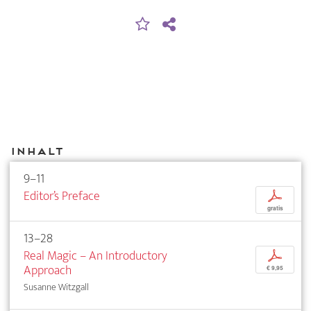
Inhalt
9–11
Editor’s Preface
p
gratis
13–28
Real Magic – An Introductory
p
Approach
€ 9,95
Susanne Witzgall