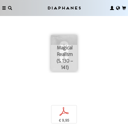
Diaphanes
Magical
Realism
(S. 130 –
141)
p
€ 9,95