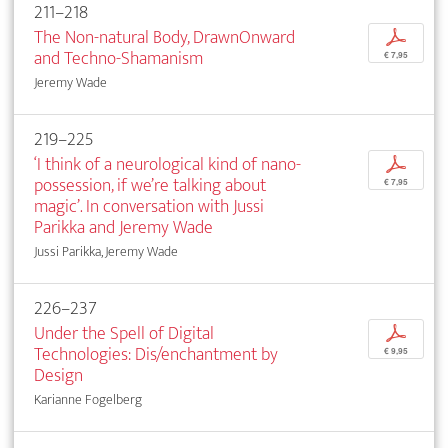
211–218
The Non-natural Body, DrawnOnward
p
and Techno-Shamanism
€ 7,95
Jeremy Wade
219–225
‘I think of a neurological kind of nano-
p
possession, if we’re talking about
€ 7,95
magic’. In conversation with Jussi
Parikka and Jeremy Wade
Jussi Parikka, Jeremy Wade
226–237
Under the Spell of Digital
p
Technologies: Dis/enchantment by
€ 9,95
Design
Karianne Fogelberg