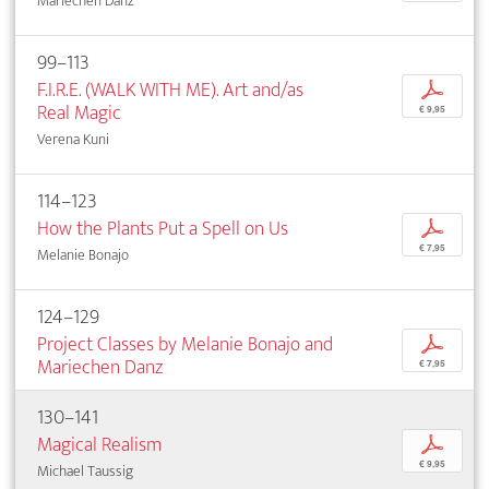
Mariechen Danz
99–113
F.I.R.E. (WALK WITH ME). Art and/as
p
Real Magic
€ 9,95
Verena Kuni
114–123
How the Plants Put a Spell on Us
p
€ 7,95
Melanie Bonajo
124–129
Project Classes by Melanie Bonajo and
p
Mariechen Danz
€ 7,95
130–141
Magical Realism
p
€ 9,95
Michael Taussig