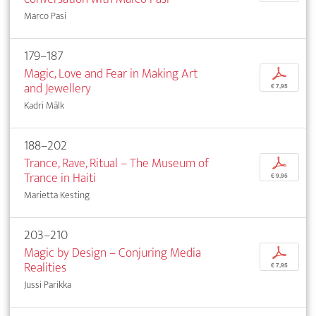
Marco Pasi
179–187
Magic, Love and Fear in Making Art
p
and Jewellery
€ 7,95
Kadri Mälk
188–202
Trance, Rave, Ritual – The Museum of
p
Trance in Haiti
€ 9,95
Marietta Kesting
203–210
Magic by Design – Conjuring Media
p
Realities
€ 7,95
Jussi Parikka