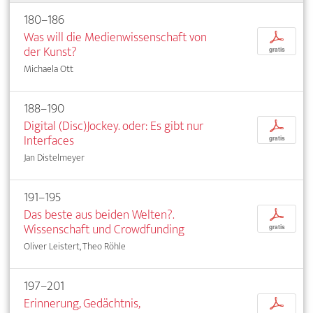
180–186
Was will die Medienwissenschaft von
p
der Kunst?
gratis
Michaela Ott
188–190
Digital (Disc)Jockey. oder: Es gibt nur
p
Interfaces
gratis
Jan Distelmeyer
191–195
Das beste aus beiden Welten?.
p
Wissenschaft und Crowdfunding
gratis
Oliver Leistert, Theo Röhle
197–201
Erinnerung, Gedächtnis,
p