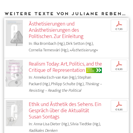
Weitere Texte von Juliane Rebentisch bei DIAPHANES
Ästhetisierungen und
p
Anästhetisierungen des
€ 7,95
Politischen. Zur Einleitung
In: Ilka Brombach (Hg.), Dirk Setton (Hg.),
Cornelia Temesvári (Hg.),
»Ästhetisierung«
Realism Today: Art, Politics, and the
p
Critique of Representation
OPEN
€ 9,95
ACCESS
In: Anneka Esch-van Kan (Hg.), Stephan
Packard (Hg.), Philipp Schulte (Hg.),
Thinking –
Resisting – Reading the Political
Ethik und Ästhetik des Sehens. Ein
p
Gespräch über die Aktualität
€ 9,95
Susan Sontags
In: Anna-Lisa Dieter (Hg.), Silvia Tiedtke (Hg.),
Radikales Denken