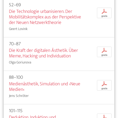
52–69
Die Technologie urbanisieren. Der
p
Mobilitätskomplex aus der Perspektive
gratis
der Neuen Netzwerktheorie
Geert Lovink
70–87
Die Kraft der digitalen Ästhetik. Über
p
Meme, Hacking und Individuation
gratis
Olga Goriunova
88–100
Medienästhetik, Simulation und ›Neue
p
Medien‹
gratis
Jens Schröter
101–115
Deduktion, Induktion und
p