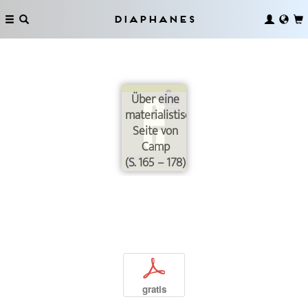
Diaphanes
Über eine
materialistische
Seite von
Camp
(S. 165 – 178)
p
gratis