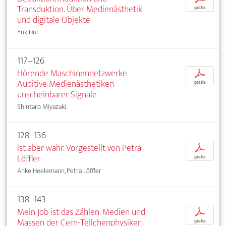
Transduktion. Über Medienästhetik
gratis
und digitale Objekte
Yuk Hui
117–126
Hörende Maschinennetzwerke.
p
Auditive Medienästhetiken
gratis
unscheinbarer Signale
Shintaro Miyazaki
128–136
Ist aber wahr. Vorgestellt von Petra
p
Löffler
gratis
Anke Heelemann, Petra Löffler
138–143
Mein Job ist das Zählen. Medien und
p
Massen der Cern-Teilchenphysiker
gratis