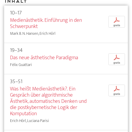
Inhalt
10–17
Medienästhetik. Einführung in den
p
Schwerpunkt
gratis
Mark B. N. Hansen, Erich Hörl
19–34
Das neue ästhetische Paradigma
p
gratis
Félix Guattari
35–51
Was heißt Medienästhetik?. Ein
p
Gespräch über algorithmische
gratis
Ästhetik, automatisches Denken und
die postkybernetische Logik der
Komputation
Erich Hörl, Luciana Parisi