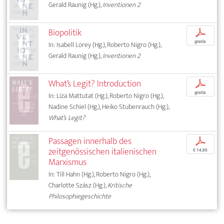
Gerald Raunig (Hg.),
Inventionen 2
Biopolitik
p
gratis
In: Isabell Lorey (Hg.), Roberto Nigro (Hg.),
Gerald Raunig (Hg.),
Inventionen 2
What’s Legit? Introduction
p
gratis
In: Liza Mattutat (Hg.), Roberto Nigro (Hg.),
Nadine Schiel (Hg.), Heiko Stubenrauch (Hg.),
What’s Legit?
Passagen innerhalb des
p
zeitgenössischen italienischen
€ 14,95
Marxismus
In: Till Hahn (Hg.), Roberto Nigro (Hg.),
Charlotte Szász (Hg.),
Kritische
Philosophiegeschichte