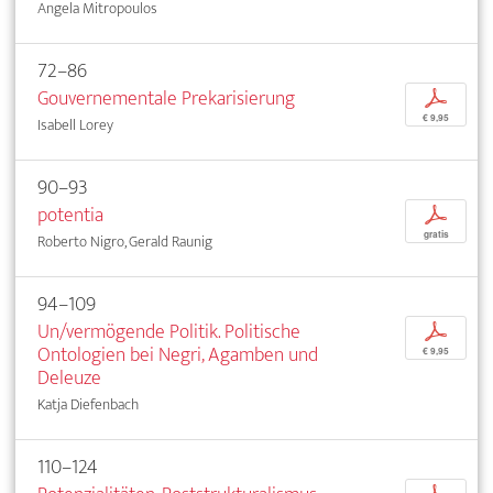
Angela Mitropoulos
72–86
Gouvernementale Prekarisierung
p
€ 9,95
Isabell Lorey
90–93
potentia
p
gratis
Roberto Nigro, Gerald Raunig
94–109
Un/vermögende Politik. Politische
p
Ontologien bei Negri, Agamben und
€ 9,95
Deleuze
Katja Diefenbach
110–124