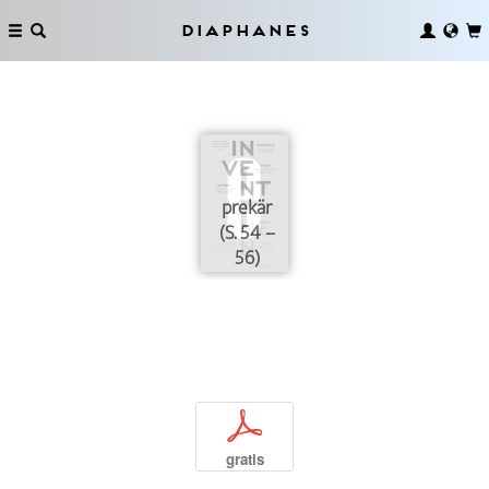
Diaphanes
prekär
(S. 54 –
56)
p
gratis