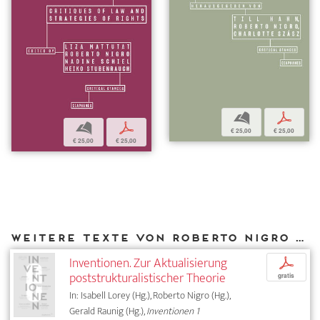
b
p
b
p
€ 25,00
€ 25,00
€ 25,00
€ 25,00
Weitere Texte von Roberto Nigro bei DIAPHANES
Inventionen. Zur Aktualisierung
p
poststrukturalistischer Theorie
gratis
In: Isabell Lorey (Hg.), Roberto Nigro (Hg.),
Gerald Raunig (Hg.),
Inventionen 1