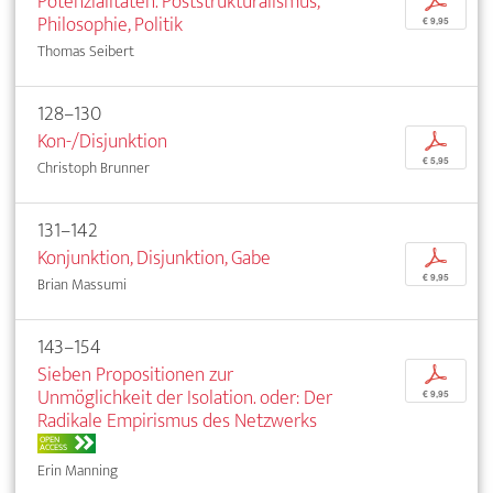
Potenzialitäten. Poststrukturalismus,
p
Philosophie, Politik
€ 9,95
Thomas Seibert
128–130
Kon-/Disjunktion
p
€ 5,95
Christoph Brunner
131–142
Konjunktion, Disjunktion, Gabe
p
€ 9,95
Brian Massumi
143–154
Sieben Propositionen zur
p
Unmöglichkeit der Isolation. oder: Der
€ 9,95
Radikale Empirismus des Netzwerks
OPEN
ACCESS
Erin Manning