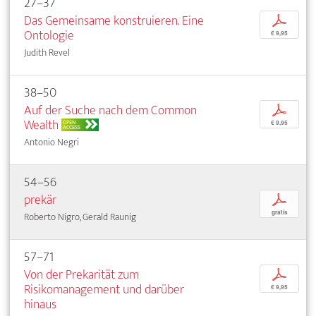
27–37
Das Gemeinsame konstruieren. Eine
p
Ontologie
€ 9,95
Judith Revel
38–50
Auf der Suche nach dem Common
p
Wealth
OPEN
€ 9,95
ACCESS
Antonio Negri
54–56
prekär
p
gratis
Roberto Nigro, Gerald Raunig
57–71
Von der Prekarität zum
p
Risikomanagement und darüber
€ 9,95
hinaus