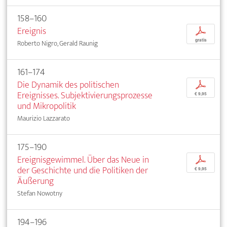
158–160
Ereignis
p
gratis
Roberto Nigro, Gerald Raunig
161–174
Die Dynamik des politischen
p
Ereignisses. Subjektivierungsprozesse
€ 9,95
und Mikropolitik
Maurizio Lazzarato
175–190
Ereignisgewimmel. Über das Neue in
p
der Geschichte und die Politiken der
€ 9,95
Äußerung
Stefan Nowotny
194–196