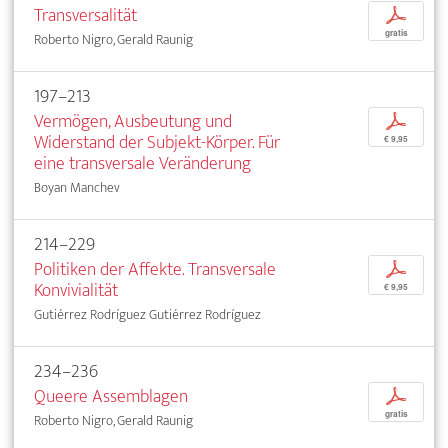
Transversalität
p
gratis
Roberto Nigro, Gerald Raunig
197–213
Vermögen, Ausbeutung und
p
Widerstand der Subjekt-Körper. Für
€ 9,95
eine transversale Veränderung
Boyan Manchev
214–229
Politiken der Affekte. Transversale
p
Konvivialität
€ 9,95
Gutiérrez Rodríguez Gutiérrez Rodríguez
234–236
Queere Assemblagen
p
gratis
Roberto Nigro, Gerald Raunig