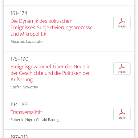
161–174
Die Dynamik des politischen
p
Ereignisses. Subjektivierungsprozesse
€ 9,95
und Mikropolitik
Maurizio Lazzarato
175–190
Ereignisgewimmel. Über das Neue in
p
der Geschichte und die Politiken der
€ 9,95
Äußerung
Stefan Nowotny
194–196
Transversalität
p
gratis
Roberto Nigro, Gerald Raunig
197–213