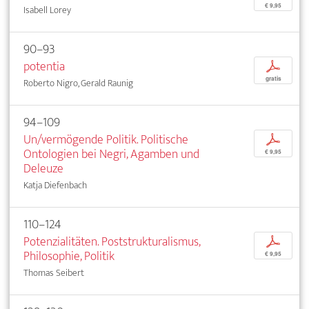
€ 9,95
Isabell Lorey
90–93
potentia
p
gratis
Roberto Nigro, Gerald Raunig
94–109
Un/vermögende Politik. Politische
p
Ontologien bei Negri, Agamben und
€ 9,95
Deleuze
Katja Diefenbach
110–124
Potenzialitäten. Poststrukturalismus,
p
Philosophie, Politik
€ 9,95
Thomas Seibert