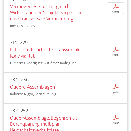
Vermögen, Ausbeutung und
p
Widerstand der Subjekt-Körper. Für
€ 9,95
eine transversale Veränderung
Boyan Manchev
214–229
Politiken der Affekte. Transversale
p
Konvivialität
€ 9,95
Gutiérrez Rodríguez Gutiérrez Rodríguez
234–236
Queere Assemblagen
p
gratis
Roberto Nigro, Gerald Raunig
237–252
Queer/Assemblage. Begehren als
p
Durchquerung multipler
€ 9,95
Herrschaftsverhältnisse