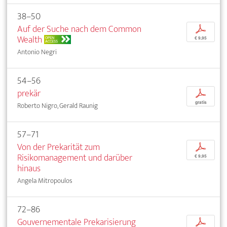
38–50
Auf der Suche nach dem Common
p
Wealth
OPEN
€ 9,95
ACCESS
Antonio Negri
54–56
prekär
p
gratis
Roberto Nigro, Gerald Raunig
57–71
Von der Prekarität zum
p
Risikomanagement und darüber
€ 9,95
hinaus
Angela Mitropoulos
72–86
Gouvernementale Prekarisierung
p