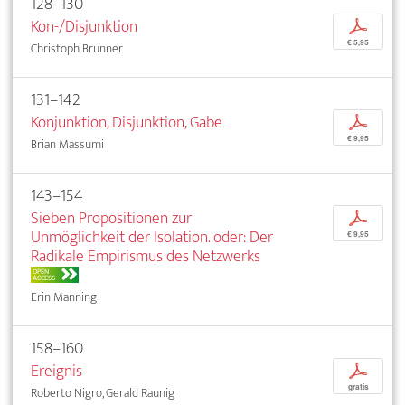
128–130
Kon-/Disjunktion
p
€ 5,95
Christoph Brunner
131–142
Konjunktion, Disjunktion, Gabe
p
€ 9,95
Brian Massumi
143–154
Sieben Propositionen zur
p
Unmöglichkeit der Isolation. oder: Der
€ 9,95
Radikale Empirismus des Netzwerks
OPEN
ACCESS
Erin Manning
158–160
Ereignis
p
gratis
Roberto Nigro, Gerald Raunig