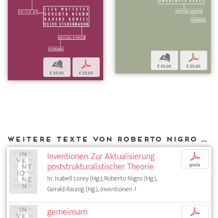
b
p
b
p
€ 25,00
€ 25,00
€ 25,00
€ 25,00
Weitere Texte von Roberto Nigro bei DIAPHANES
Inventionen. Zur Aktualisierung
p
poststrukturalistischer Theorie
gratis
In: Isabell Lorey (Hg.), Roberto Nigro (Hg.),
Gerald Raunig (Hg.),
Inventionen 1
gemeinsam
p