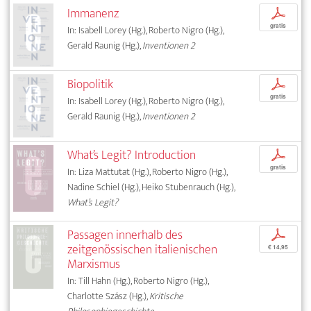
Immanenz
p
gratis
In: Isabell Lorey (Hg.), Roberto Nigro (Hg.),
Gerald Raunig (Hg.),
Inventionen 2
Biopolitik
p
gratis
In: Isabell Lorey (Hg.), Roberto Nigro (Hg.),
Gerald Raunig (Hg.),
Inventionen 2
What’s Legit? Introduction
p
gratis
In: Liza Mattutat (Hg.), Roberto Nigro (Hg.),
Nadine Schiel (Hg.), Heiko Stubenrauch (Hg.),
What’s Legit?
Passagen innerhalb des
p
zeitgenössischen italienischen
€ 14,95
Marxismus
In: Till Hahn (Hg.), Roberto Nigro (Hg.),
Charlotte Szász (Hg.),
Kritische