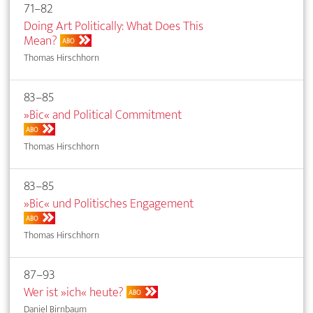
71–82
Doing Art Politically: What Does This
Mean?
ABO
Thomas Hirschhorn
83–85
»Bic« and Political Commitment
ABO
Thomas Hirschhorn
83–85
»Bic« und Politisches Engagement
ABO
Thomas Hirschhorn
87–93
Wer ist »ich« heute?
ABO
Daniel Birnbaum