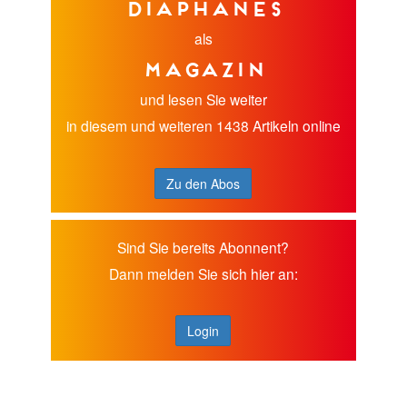
diaphanes
als
Magazin
und lesen Sie weiter
in diesem und weiteren 1438 Artikeln online
Zu den Abos
Sind Sie bereits Abonnent?
Dann melden Sie sich hier an:
Login