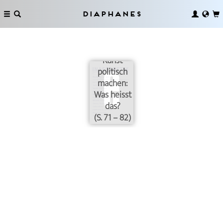
Diaphanes
Kunst
politisch
machen:
Was heisst
das?
(S. 71 – 82)