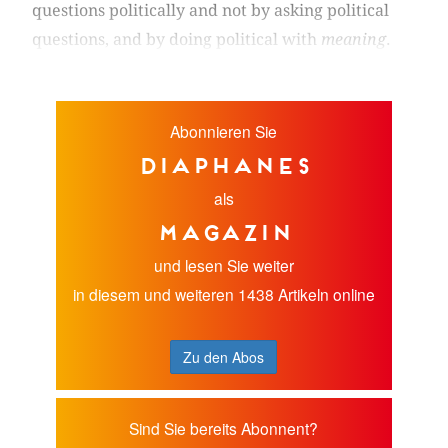
questions politically and not by asking political
questions, and by doing political with
meaning
.
Abonnieren Sie
diaphanes
als
Magazin
und lesen Sie weiter
in diesem und weiteren 1438 Artikeln online
Zu den Abos
Sind Sie bereits Abonnent?