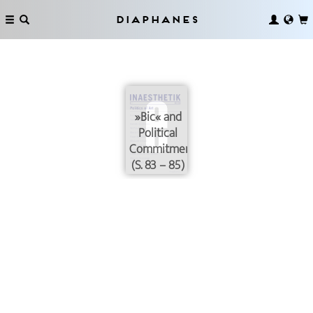
Diaphanes
»Bic« and
Political
Commitment
(S. 83 – 85)