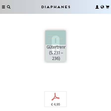
Diaphanes
Gütertrennung
(S. 231 –
236)
p
€ 4,95