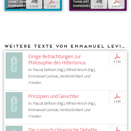
b
p
b
p
€ 15,00
€ 15,00
€ 18,00
€ 20,00
Weitere Texte von Emmanuel Levinas bei DIAPHANES
Einige Betrachtungen zur
p
Philosophie des Hitlerismus
€ 7,95
In: Pascal Delhom (Hg.), Alfred Hirsch (Hg.),
Emmanuel Levinas,
Verletzlichkeit und
Frieden
Prinzipien und Gesichter
p
€ 4,95
In: Pascal Delhom (Hg.), Alfred Hirsch (Hg.),
Emmanuel Levinas,
Verletzlichkeit und
Frieden
Die russisch-chinesische Debatte
p