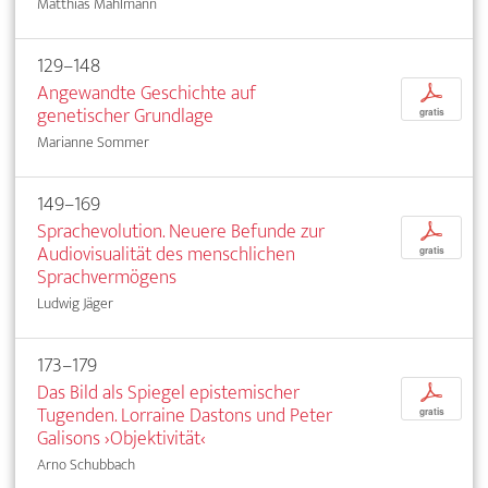
Matthias Mahlmann
129–148
Angewandte Geschichte auf
p
genetischer Grundlage
gratis
Marianne Sommer
149–169
Sprachevolution. Neuere Befunde zur
p
Audiovisualität des menschlichen
gratis
Sprachvermögens
Ludwig Jäger
173–179
Das Bild als Spiegel epistemischer
p
Tugenden. Lorraine Dastons und Peter
gratis
Galisons ›Objektivität‹
Arno Schubbach