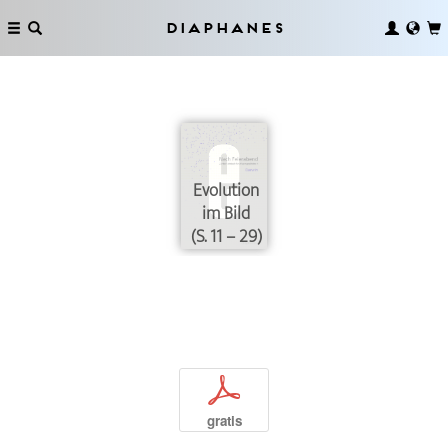
Diaphanes
Evolution
im Bild
(S. 11 – 29)
p
gratis