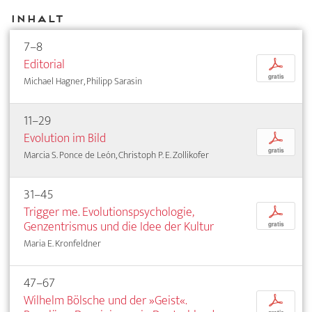
Inhalt
7–8
Editorial
p
gratis
Michael Hagner, Philipp Sarasin
11–29
Evolution im Bild
p
gratis
Marcia S. Ponce de León, Christoph P. E. Zollikofer
31–45
Trigger me. Evolutionspsychologie,
p
Genzentrismus und die Idee der Kultur
gratis
Maria E. Kronfeldner
47–67
Wilhelm Bölsche und der »Geist«.
p