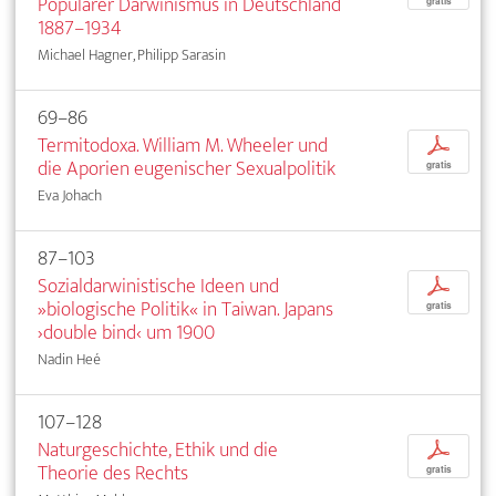
Populärer Darwinismus in Deutschland
gratis
1887–1934
Michael Hagner, Philipp Sarasin
69–86
Termitodoxa. William M. Wheeler und
p
die Aporien eugenischer Sexualpolitik
gratis
Eva Johach
87–103
Sozialdarwinistische Ideen und
p
»biologische Politik« in Taiwan. Japans
gratis
›double bind‹ um 1900
Nadin Heé
107–128
Naturgeschichte, Ethik und die
p
Theorie des Rechts
gratis