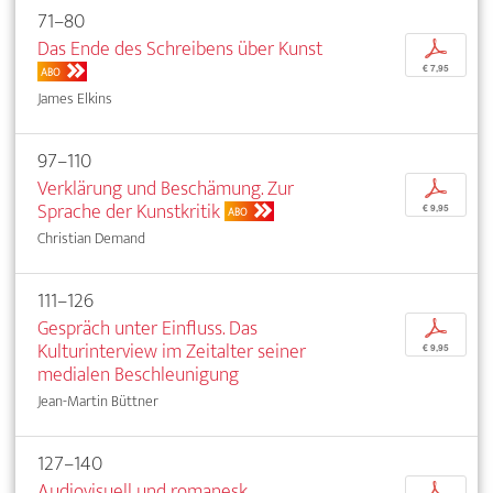
71–80
Das Ende des Schreibens über Kunst
p
€ 7,95
ABO
James Elkins
97–110
Verklärung und Beschämung. Zur
p
Sprache der Kunstkritik
€ 9,95
ABO
Christian Demand
111–126
Gespräch unter Einfluss. Das
p
Kulturinterview im Zeitalter seiner
€ 9,95
medialen Beschleunigung
Jean-Martin Büttner
127–140
Audiovisuell und romanesk.
p