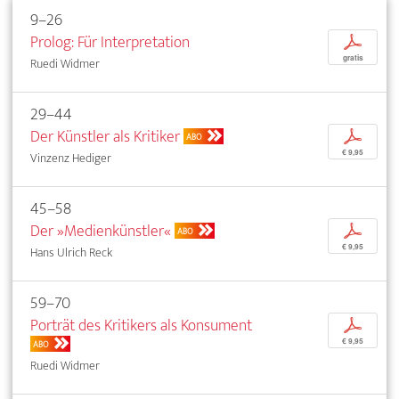
9–26
Prolog: Für Interpretation
p
gratis
Ruedi Widmer
29–44
Der Künstler als Kritiker
p
ABO
€ 9,95
Vinzenz Hediger
45–58
Der »Medienkünstler«
p
ABO
€ 9,95
Hans Ulrich Reck
59–70
Porträt des Kritikers als Konsument
p
€ 9,95
ABO
Ruedi Widmer