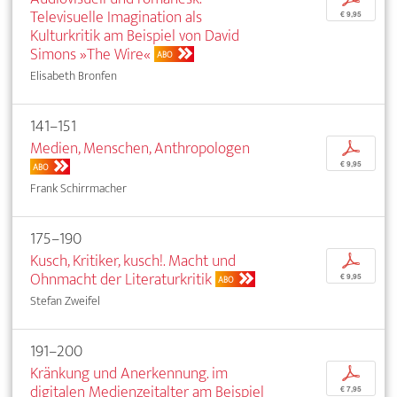
Televisuelle Imagination als
€ 9,95
Kulturkritik am Beispiel von David
Simons »The Wire«
ABO
Elisabeth Bronfen
141–151
Medien, Menschen, Anthropologen
p
€ 9,95
ABO
Frank Schirrmacher
175–190
Kusch, Kritiker, kusch!. Macht und
p
Ohnmacht der Literaturkritik
€ 9,95
ABO
Stefan Zweifel
191–200
Kränkung und Anerkennung. im
p
digitalen Medienzeitalter am Beispiel
€ 7,95