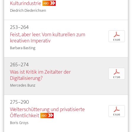
Kulturindustrie
ABO
Diedrich Diederichsen
253–264
Feist, aber leer. Vom kulturellen zum
p
kreativen Imperativ
€ 9,95
Barbara Basting
265–274
Was ist Kritik im Zeitalter der
p
Digitalisierung?
€ 7,95
Mercedes Bunz
275–290
Welterschütterung und privatisierte
p
Öffentlichkeit
€ 9,95
ABO
Boris Groys