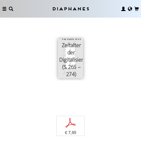
Diaphanes
Was ist
Kritik im
Zeitalter
der
Digitalisierung?
(S. 265 –
274)
p
€ 7,95