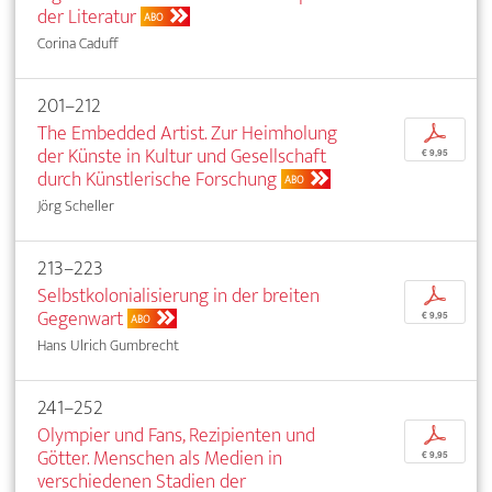
der Literatur
ABO
Corina Caduff
201–212
The Embedded Artist. Zur Heimholung
p
der Künste in Kultur und Gesellschaft
€ 9,95
durch Künstlerische Forschung
ABO
Jörg Scheller
213–223
Selbstkolonialisierung in der breiten
p
Gegenwart
€ 9,95
ABO
Hans Ulrich Gumbrecht
241–252
Olympier und Fans, Rezipienten und
p
Götter. Menschen als Medien in
€ 9,95
verschiedenen Stadien der