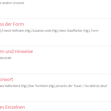
e andere Urszene
ss der Form
, Franck Hofmann (Hg.), Susanne Leeb (Hg.), Hans Stauffacher (Hg.),
Form
n und Hinweise
Neutrale
Vorwort
ranz Kaltenbeck (Hg.), Dian Turnheim (Hg.),
Jenseits der Trauer / Au-delà du deuil
des Einzelnen