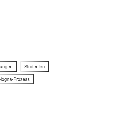
gungen
Studenten
logna-Prozess