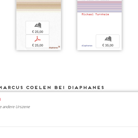
b
€ 25,00
p
b
€ 25,00
€ 35,00
Marcus Coelen bei DIAPHANES
n
e andere Urszene