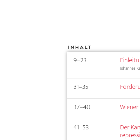
Inhalt
9–23
Einleit
Johannes Kag
31–35
Forderu
37–40
Wiener 
41–53
Der Kam
repress