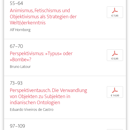
55–64
Animismus, Fetischismus und
p
Objektivismus als Strategien der
€ 7,95
Welt(v)erkenntnis
Alf Hornborg
67–70
Perspektivismus: »Typus« oder
p
»Bombe«?
€ 5,95
Bruno Latour
73–93
Perspektiventausch. Die Verwandlung
p
von Objekten zu Subjekten in
€ 14,95
indianischen Ontologien
Eduardo Viveiros de Castro
97–109