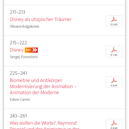
211–213
Disney als utopischer Träumer
p
€ 5,95
Oksana Bulgakowa
215–222
Disney
p
ABO
€ 7,95
Sergej Eisenstein
225–241
Biometrie und Antikörper.
p
Modernisierung der Animation –
€ 9,95
Animation der Moderne
Edwin Carels
243–261
Was wollen die Worte?. Raymond
p
€ 9,95