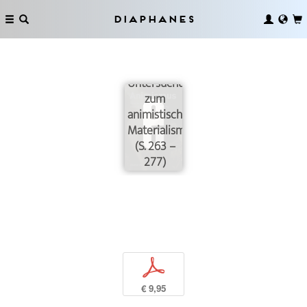
Diaphanes
Untersuchungen
zum
animistischen
Materialismus
(S. 263 –
277)
p
€ 9,95