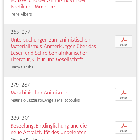
Roussel und der Animismus in der
Poetik der Moderne
Irene Albers
263–277
Untersuchungen zum animistischen
p
Materialismus. Anmerkungen über das
€ 9,95
Lesen und Schreiben afrikanischer
Literatur, Kultur und Gesellschaft
Harry Garuba
279–287
Maschinischer Animismus
p
€ 7,95
Maurizio Lazzarato, Angela Melitopoulos
289–301
Beseelung, Entdinglichung und die
p
neue Attraktivität des Unbelebten
€ 9,95
Diedrich Diederichsen