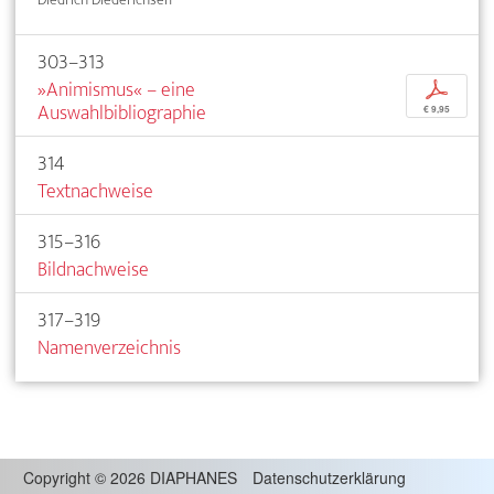
303–313
»Animismus« – eine
p
Auswahlbibliographie
€ 9,95
314
Textnachweise
315–316
Bildnachweise
317–319
Namenverzeichnis
Copyright
©
2026 DIAPHANES
Datenschutzerklärung