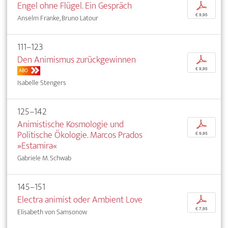
Engel ohne Flügel. Ein Gespräch
p
€ 9,95
Anselm Franke, Bruno Latour
111–123
Den Animismus zurückgewinnen
p
€ 9,95
ABO
Isabelle Stengers
125–142
Animistische Kosmologie und
p
Politische Ökologie. Marcos Prados
€ 9,95
»Estamira«
Gabriele M. Schwab
145–151
Electra animist oder Ambient Love
p
€ 7,95
Elisabeth von Samsonow