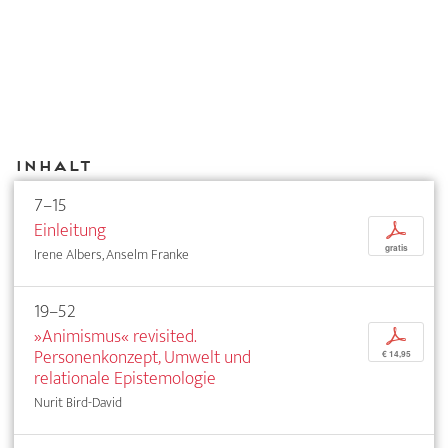
Inhalt
7–15
Einleitung
p
gratis
Irene Albers, Anselm Franke
19–52
»Animismus« revisited.
p
Personenkonzept, Umwelt und
€ 14,95
relationale Epistemologie
Nurit Bird-David