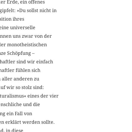
er Erde, ein offenes
felt: »Du sollst nicht in
ition ihres
eine universelle
können uns zwar von der
 der monotheistischen
nze Schöpfung –
aftler sind wir einfach
aftler fühlen sich
 aller anderen zu
 wir so stolz sind:
turalismus« eines der vier
enschliche und die
g ein Fall von
n erklärt werden sollte.
d, in diese