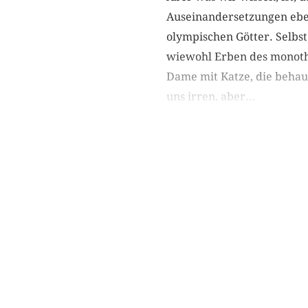
Auseinandersetzungen ebens
olympischen Götter. Selbs
wiewohl Erben des monothe
Dame mit Katze, die behaup
uns irren, aber...