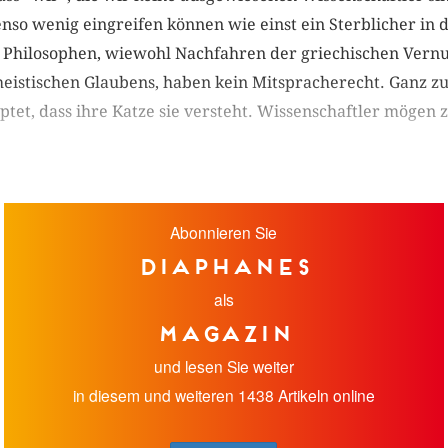
o wenig eingreifen können wie einst ein Sterblicher in d
t Philosophen, wiewohl Nachfahren der griechischen Vernu
istischen Glaubens, haben kein Mitspracherecht. Ganz zu
tet, dass ihre Katze sie versteht. Wissenschaftler mögen 
Abonnieren Sie
diaphanes
als
Magazin
und lesen Sie weiter
in diesem und weiteren 1438 Artikeln online