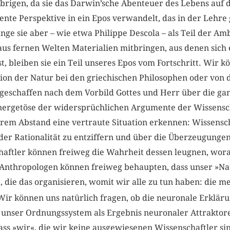
brigen, da sie das Darwin’sche Abenteuer des Lebens auf d
te Perspektive in ein Epos verwandelt, das in der Lehre gip
nge sie aber – wie etwa Philippe Descola – als Teil der Amb
aus fernen Welten Materialien mitbringen, aus denen sich 
st, bleiben sie ein Teil unseres Epos vom Fortschritt. Wir 
tion der Natur bei den griechischen Philosophen oder von
 geschaffen nach dem Vorbild Gottes und Herr über die ga
nergetöse der widersprüchlichen Argumente der Wissensch
erem Abstand eine vertraute Situation erkennen: Wissensch
der Rationalität zu entziffern und über die Überzeugungen
aftler können freiweg die Wahrheit dessen leugnen, worauf
. Anthropologen können freiweg behaupten, dass unser »Na
 die das organisieren, womit wir alle zu tun haben: die m
ir können uns natürlich fragen, ob die neuronale Erklärun
 unser Ordnungssystem als Ergebnis neuronaler Attraktore
ass »wir«, die wir keine ausgewiesenen Wissenschaftler sin