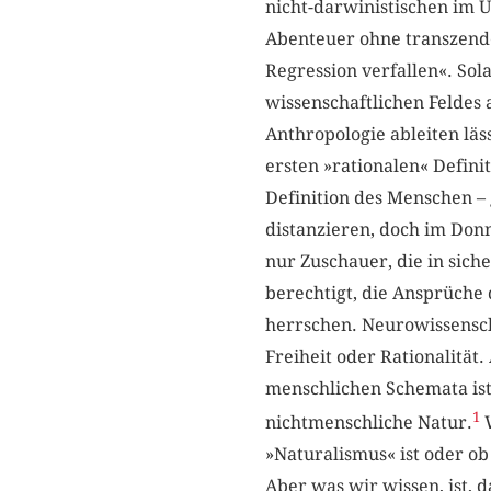
nicht-darwinistischen im Ü
Abenteuer ohne transzenden
Regression verfallen«. Sola
wissenschaftlichen Feldes 
Anthropologie ableiten läs
ersten »rationalen« Defini
Definition des Menschen –
distanzieren, doch im Don
nur Zuschauer, die in sich
berechtigt, die Ansprüche 
herrschen. Neurowissensch
Freiheit oder Rationalität
menschlichen Schemata ist,
1
nichtmenschliche Natur.
W
»Naturalismus« ist oder ob
Aber was wir wissen, ist, d