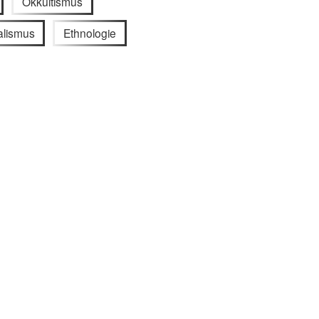
Okkultismus
alismus
Ethnologie