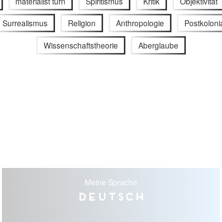
materialist turn
Spiritismus
Kritik
Objektivität
Surrealismus
Religion
Anthropologie
Postkoloni
Wissenschaftstheorie
Aberglaube
Meine Sprache
Deutsch