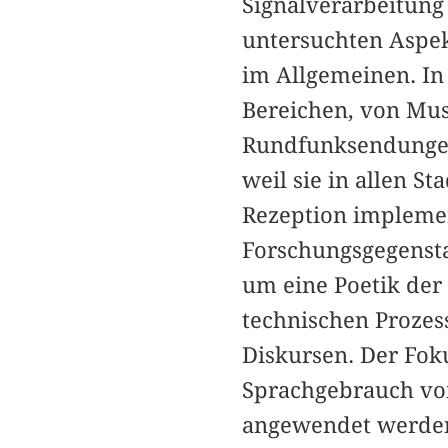
Signalverarbeitung 
untersuchten Aspek
im Allgemeinen. In 
Bereichen, von Mus
Rundfunksendungen,
weil sie in allen S
Rezeption implement
Forschungsgegensta
um eine Poetik der
technischen Prozes
Diskursen. Der Foku
Sprachgebrauch vo
angewendet werden: