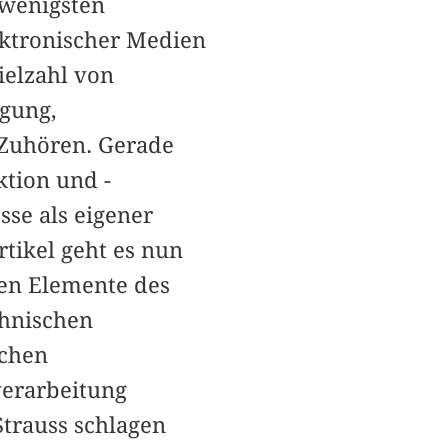
 wenigsten
ektronischer Medien
ielzahl von
agung,
 Zuhören. Gerade
ktion und -
sse als eigener
tikel geht es nun
den Elemente des
chnischen
ichen
verarbeitung
trauss schlagen