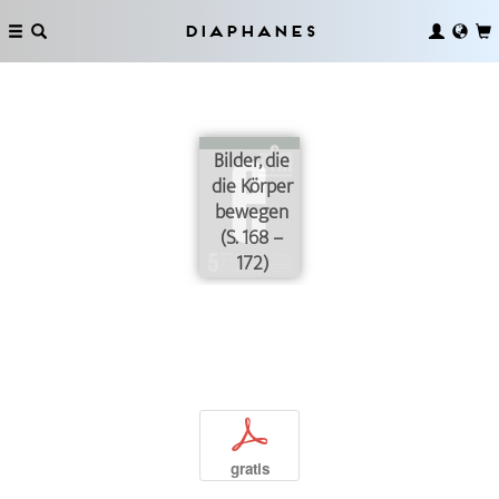
Diaphanes
Bilder, die
die Körper
bewegen
(S. 168 –
172)
p
gratis