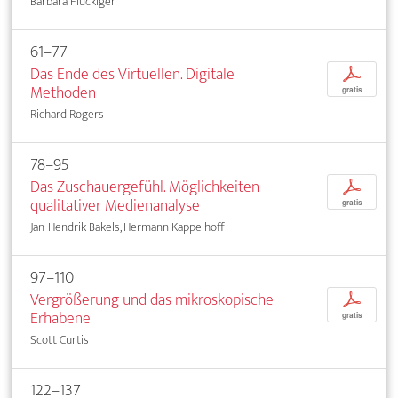
Barbara Flückiger
61–77
Das Ende des Virtuellen. Digitale
p
Methoden
gratis
Richard Rogers
78–95
Das Zuschauergefühl. Möglichkeiten
p
qualitativer Medienanalyse
gratis
Jan-Hendrik Bakels, Hermann Kappelhoff
97–110
Vergrößerung und das mikroskopische
p
Erhabene
gratis
Scott Curtis
122–137