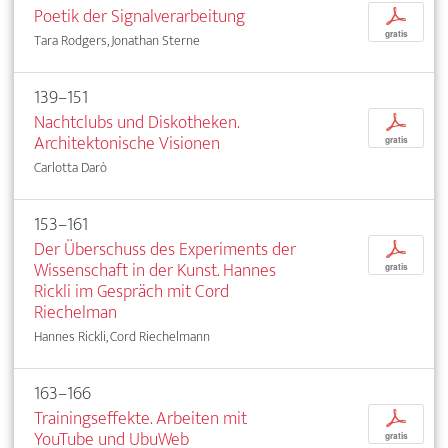
Poetik der Signalverarbeitung
p
gratis
Tara Rodgers, Jonathan Sterne
139–151
Nachtclubs und Diskotheken.
p
Architektonische Visionen
gratis
Carlotta Darò
153–161
Der Überschuss des Experiments der
p
Wissenschaft in der Kunst. Hannes
gratis
Rickli im Gespräch mit Cord
Riechelman
Hannes Rickli, Cord Riechelmann
163–166
Trainingseffekte. Arbeiten mit
p
YouTube und UbuWeb
gratis