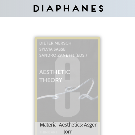
Diaphanes
Material Aesthetics: Asger
Jorn