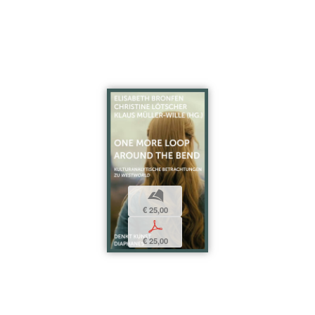
b
€ 25,00
p
€ 25,00