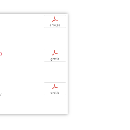
p
€ 14,95
la
p
gratis
p
gratis
d