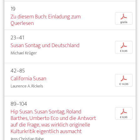
19
Zu diesem Buch: Einladung zum
p
Querlesen
gratis
23–41
Susan Sontag und Deutschland
p
€ 9,95
Michael Krüger
42–85
California Susan
p
€ 14,95
Laurence A. Rickels
89–104
Hip Susan. Susan Sontag, Roland
p
Barthes, Umberto Eco und die Antwort
€ 9,95
auf die Frage, was wirklich originelle
Kulturkritik eigentlich ausmacht
Jens-Christian Rabe