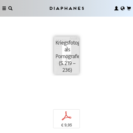
Diaphanes
Kriegsfotografie
als
Pornografie
(S. 219 –
236)
p
€ 9,95