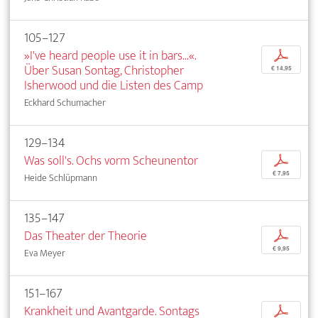
105–127
»I've heard people use it in bars...«.
p
Über Susan Sontag, Christopher
€ 14,95
Isherwood und die Listen des Camp
Eckhard Schumacher
129–134
Was soll's. Ochs vorm Scheunentor
p
€ 7,95
Heide Schlüpmann
135–147
Das Theater der Theorie
p
€ 9,95
Eva Meyer
151–167
Krankheit und Avantgarde. Sontags
p