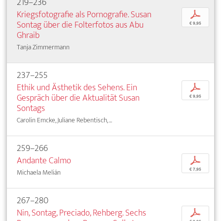
219–236
Kriegsfotografie als Pornografie. Susan
p
Sontag über die Folterfotos aus Abu
€ 9,95
Ghraib
Tanja Zimmermann
237–255
Ethik und Ästhetik des Sehens. Ein
p
Gespräch über die Aktualität Susan
€ 9,95
Sontags
Carolin Emcke, Juliane Rebentisch, ...
259–266
Andante Calmo
p
€ 7,95
Michaela Melián
267–280
Nin, Sontag, Preciado, Rehberg. Sechs
p