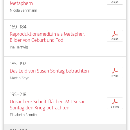
Metaphern
€ 9,95
Nicola Behrmann
169–184
Reproduktionsmedizin als Metapher.
p
Bilder von Geburt und Tod
€ 9,95
Ina Hartwig
185–192
Das Leid von Susan Sontag betrachten
p
€ 7,95
Martin Zeyn
195–218
Unsaubere Schnittflächen. Mit Susan
p
Sontag den Krieg betrachten
€ 14,95
Elisabeth Bronfen