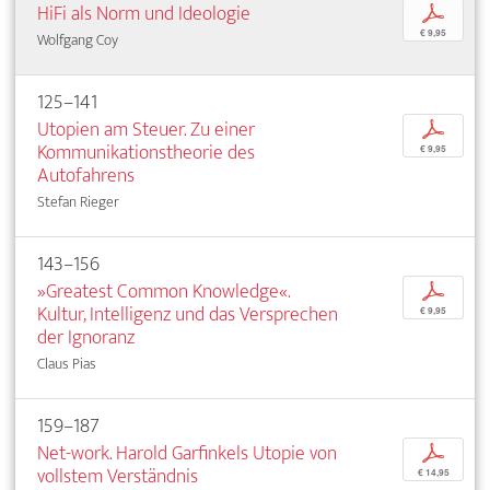
HiFi als Norm und Ideologie
p
€ 9,95
Wolfgang Coy
125–141
Utopien am Steuer. Zu einer
p
Kommunikationstheorie des
€ 9,95
Autofahrens
Stefan Rieger
143–156
»Greatest Common Knowledge«.
p
Kultur, Intelligenz und das Versprechen
€ 9,95
der Ignoranz
Claus Pias
159–187
Net-work. Harold Garfinkels Utopie von
p
vollstem Verständnis
€ 14,95