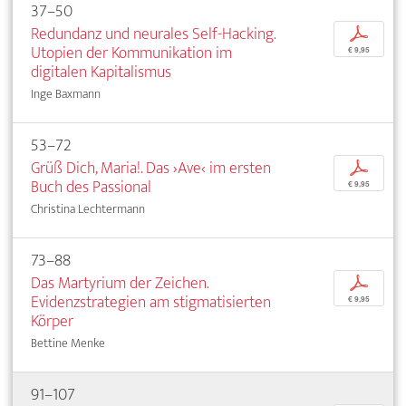
37–50
Redundanz und neurales Self-Hacking.
p
Utopien der Kommunikation im
€ 9,95
digitalen Kapitalismus
Inge Baxmann
53–72
Grüß Dich, Maria!. Das ›Ave‹ im ersten
p
Buch des Passional
€ 9,95
Christina Lechtermann
73–88
Das Martyrium der Zeichen.
p
Evidenzstrategien am stigmatisierten
€ 9,95
Körper
Bettine Menke
91–107