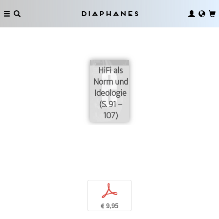
Diaphanes
HiFi als
Norm und
Ideologie
(S. 91 –
107)
p
€ 9,95