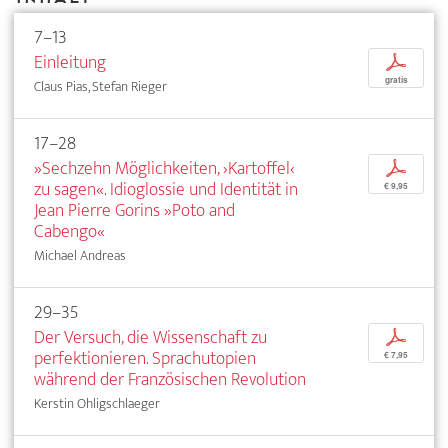
7–13
Einleitung
p
gratis
Claus Pias, Stefan Rieger
17–28
»Sechzehn Möglichkeiten, ›Kartoffel‹
p
zu sagen«. Idioglossie und Identität in
€ 9,95
Jean Pierre Gorins »Poto and
Cabengo«
Michael Andreas
29–35
Der Versuch, die Wissenschaft zu
p
perfektionieren. Sprachutopien
€ 7,95
während der Französischen Revolution
Kerstin Ohligschlaeger