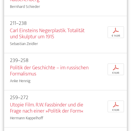
Bernhard Schieder
211–238
Carl Einsteins Negerplastik. Totalität
p
und Skulptur um 1915
€ 14,95
Sebastian Zeidler
239–258
Politik der Geschichte – im russischen
p
Formalismus
€ 9,95
Anke Hennig
259–272
Utopie Film. R.W. Fassbinder und die
p
Frage nach einer »Politik der Form«
€ 9,95
Hermann Kappelhoff