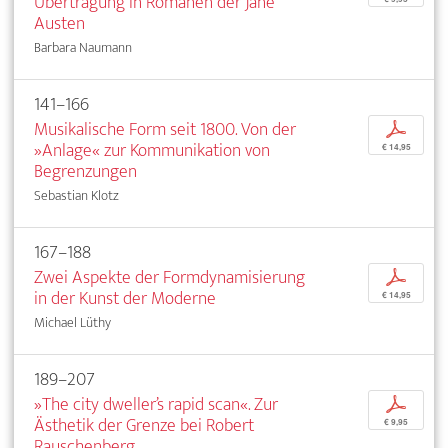
Übertragung in Romanen der Jane
Austen
Barbara Naumann
141–166
Musikalische Form seit 1800. Von der
p
»Anlage« zur Kommunikation von
€ 14,95
Begrenzungen
Sebastian Klotz
167–188
Zwei Aspekte der Formdynamisierung
p
in der Kunst der Moderne
€ 14,95
Michael Lüthy
189–207
»The city dweller’s rapid scan«. Zur
p
Ästhetik der Grenze bei Robert
€ 9,95
Rauschenberg