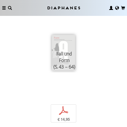
Diaphanes
Fall und
Form
(S. 43 – 64)
p
€ 14,95