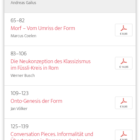
Andreas Gailus
65–82
Morf – Vom Umriss der Form
p
€ 9,95
Marcus Coelen
83–106
Die Neukonzeption des Klassizismus
p
im Füssli-Kreis in Rom
€ 14,95
Werner Busch
109–123
Onto-Genesis der Form
p
€ 9,95
Jan Völker
125–139
Conversation Pieces. Informalität und
p
€ 9,95