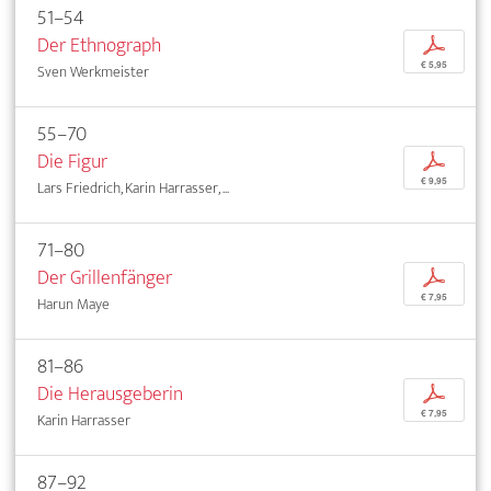
51–54
Der Ethnograph
p
€ 5,95
Sven Werkmeister
55–70
Die Figur
p
€ 9,95
Lars Friedrich, Karin Harrasser, ...
71–80
Der Grillenfänger
p
€ 7,95
Harun Maye
81–86
Die Herausgeberin
p
€ 7,95
Karin Harrasser
87–92