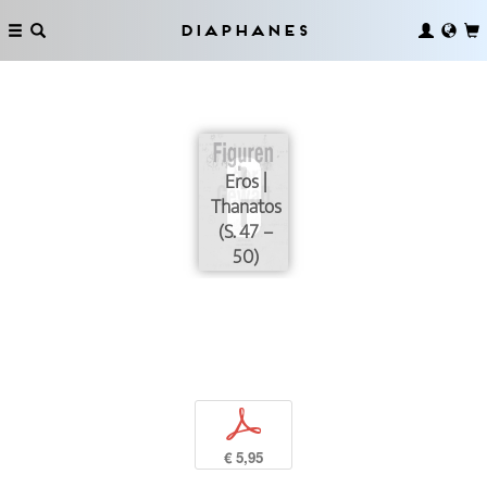
Diaphanes
Eros |
Thanatos
(S. 47 –
50)
p
€ 5,95