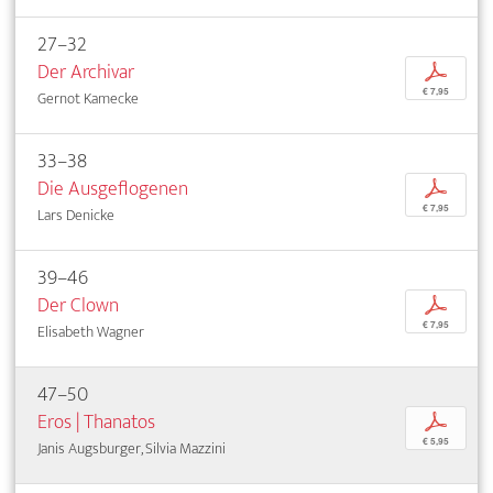
27–32
Der Archivar
p
€ 7,95
Gernot Kamecke
33–38
Die Ausgeflogenen
p
€ 7,95
Lars Denicke
39–46
Der Clown
p
€ 7,95
Elisabeth Wagner
47–50
Eros | Thanatos
p
€ 5,95
Janis Augsburger, Silvia Mazzini