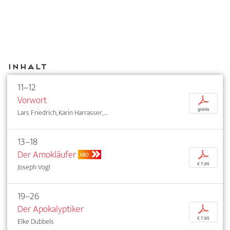
Inhalt
11–12
Vorwort
p
gratis
Lars Friedrich, Karin Harrasser, ...
13–18
Der Amokläufer
p
ABO
€ 7,95
Joseph Vogl
19–26
Der Apokalyptiker
p
€ 7,95
Elke Dubbels