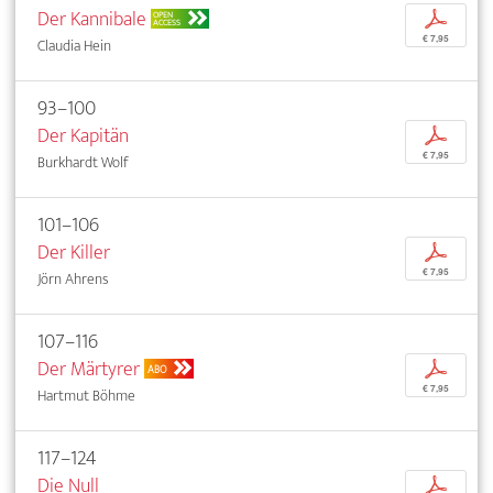
Der Kannibale
p
OPEN
ACCESS
€ 7,95
Claudia Hein
93–100
Der Kapitän
p
€ 7,95
Burkhardt Wolf
101–106
Der Killer
p
€ 7,95
Jörn Ahrens
107–116
Der Märtyrer
p
ABO
€ 7,95
Hartmut Böhme
117–124
Die Null
p