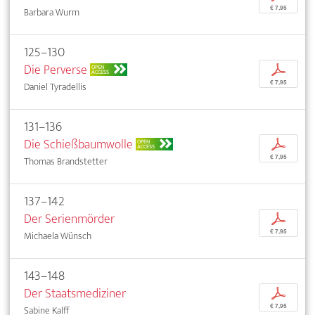
€ 7,95
Barbara Wurm
125–130
Die Perverse
p
OPEN
ACCESS
€ 7,95
Daniel Tyradellis
131–136
Die Schießbaumwolle
p
OPEN
ACCESS
€ 7,95
Thomas Brandstetter
137–142
Der Serienmörder
p
€ 7,95
Michaela Wünsch
143–148
Der Staatsmediziner
p
€ 7,95
Sabine Kalff