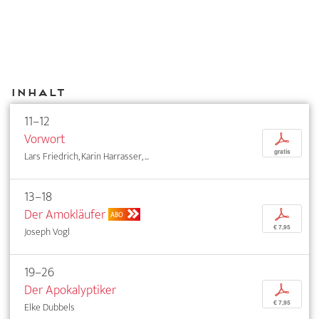
Inhalt
11–12
Vorwort
p
gratis
Lars Friedrich, Karin Harrasser, ...
13–18
Der Amokläufer
p
ABO
€ 7,95
Joseph Vogl
19–26
Der Apokalyptiker
p
€ 7,95
Elke Dubbels