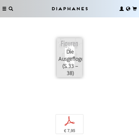
Diaphanes
Die
Ausgeflogenen
(S. 33 –
38)
p
€ 7,95