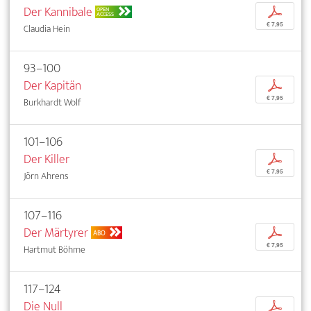
Der Kannibale
p
OPEN
ACCESS
€ 7,95
Claudia Hein
93–100
Der Kapitän
p
€ 7,95
Burkhardt Wolf
101–106
Der Killer
p
€ 7,95
Jörn Ahrens
107–116
Der Märtyrer
p
ABO
€ 7,95
Hartmut Böhme
117–124
Die Null
p