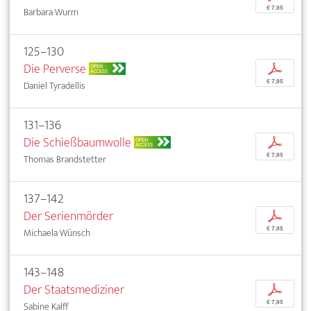
€ 7,95
Barbara Wurm
125–130
Die Perverse
p
OPEN
ACCESS
€ 7,95
Daniel Tyradellis
131–136
Die Schießbaumwolle
p
OPEN
ACCESS
€ 7,95
Thomas Brandstetter
137–142
Der Serienmörder
p
€ 7,95
Michaela Wünsch
143–148
Der Staatsmediziner
p
€ 7,95
Sabine Kalff