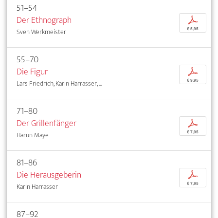
51–54
Der Ethnograph
p
€ 5,95
Sven Werkmeister
55–70
Die Figur
p
€ 9,95
Lars Friedrich, Karin Harrasser, ...
71–80
Der Grillenfänger
p
€ 7,95
Harun Maye
81–86
Die Herausgeberin
p
€ 7,95
Karin Harrasser
87–92