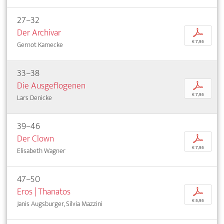
27–32
Der Archivar
p
€ 7,95
Gernot Kamecke
33–38
Die Ausgeflogenen
p
€ 7,95
Lars Denicke
39–46
Der Clown
p
€ 7,95
Elisabeth Wagner
47–50
Eros | Thanatos
p
€ 5,95
Janis Augsburger, Silvia Mazzini