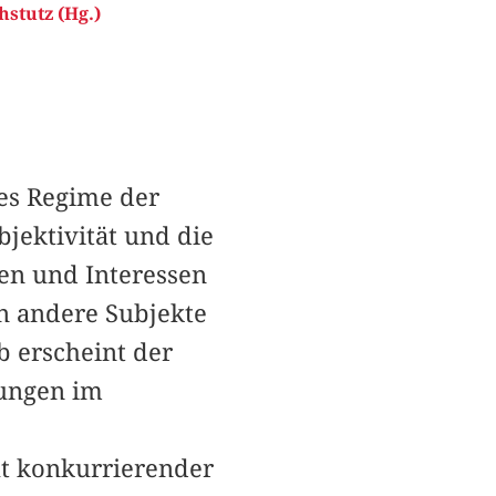
stutz (Hg.)
hes Regime der
jektivität und die
nen und Interessen
an andere Subjekte
b erscheint der
ungen im
tät konkurrierender