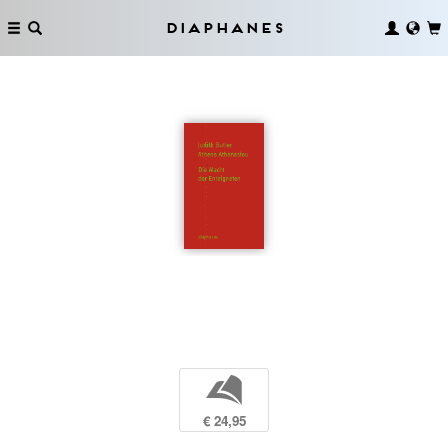
Diaphanes
b
€ 24,95