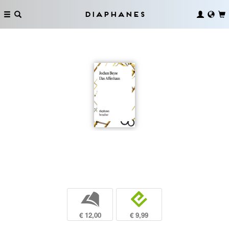
Diaphanes
b
e
€ 12,00
€ 9,99