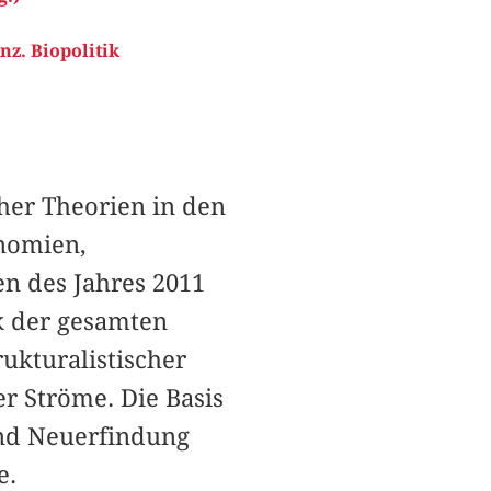
z. Biopolitik
cher Theorien in den
nomien,
 des Jahres 2011
ik der gesamten
rukturalistischer
r Ströme. Die Basis
und Neuerfindung
e.