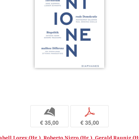
b
p
€ 35,00
€ 35,00
abell Lorey (Hg.)
,
Roberto Nigro (Hg.)
,
Gerald Raunig (H