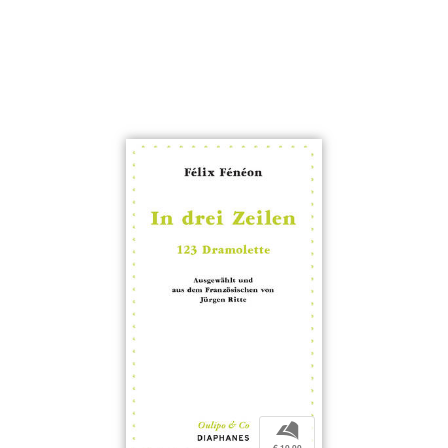
b
€ 10,00