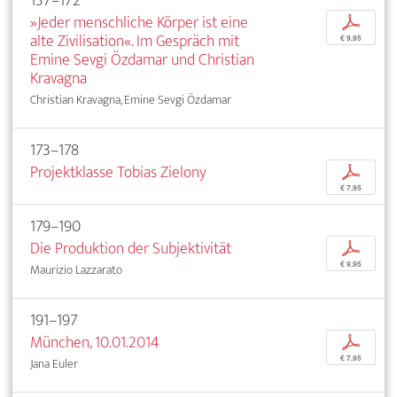
157–172
»Jeder menschliche Körper ist eine
p
alte Zivilisation«. Im Gespräch mit
€ 9,95
Emine Sevgi Özdamar und Christian
Kravagna
Christian Kravagna, Emine Sevgi Özdamar
173–178
Projektklasse Tobias Zielony
p
€ 7,95
179–190
Die Produktion der Subjektivität
p
€ 9,95
Maurizio Lazzarato
191–197
München, 10.01.2014
p
€ 7,95
Jana Euler