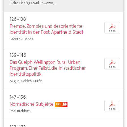
Claire Denis, Okwui Enwezor, ...
126–138
Fremde, Zombies und desorientierte
p
Identität in der Post-Apartheid-Stadt
€ 9,95
Gareth A. Jones
139–146
Das Guelph-Wellington Rural-Urban
p
Program. Eine Fallstudie in städtischer
€ 7,95
Identitätspolitik
Miguel Robles-Durán
147–156
Nomadische Subjekte
p
ABO
€ 7,95
Rosi Braidotti