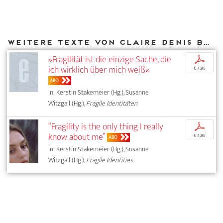
Weitere Texte von Claire Denis bei DIAPHANES
»Fragilität ist die einzige Sache, die
p
ich wirklich über mich weiß«
€ 7,95
ABO
In: Kerstin Stakemeier (Hg.), Susanne
Witzgall (Hg.),
Fragile Identitäten
“Fragility is the only thing I really
p
know about me”
€ 7,95
ABO
In: Kerstin Stakemeier (Hg.), Susanne
Witzgall (Hg.),
Fragile Identities