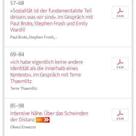
57–68
»Sozialität ist der fundamentalste Teil
p
dessen, was wir sind«. Im Gespräch mit
€ 9,95
Paul Broks, Stephen Frosh und Emily
Wardill
Paul Broks, Stephen Frosh, ...
69–84
»Ich habe eigentlich keine andere
p
Identität als die innerhalb eines
€ 9,95
Kontexts«. Im Gespräch mit Terre
Thaemlitz
Terre Thaemlitz
85–98
Intensive Nähe. Über das Schwinden
p
der Distanz
€ 9,95
ABO
Okwui Enwezor