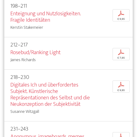
198–211
Enteignung und Nutzlosigkeiten.
p
Fragile Identitäten
€ 9,95
Kerstin Stakemeier
212–217
Rosebud/Ranking Light
p
€ 7,95
James Richards
218–230
Digitales Ich und überfordertes
p
Subjekt. Künstlerische
€ 9,95
Repräsentationen des Selbst und die
Neukonzeption der Subjektivität
Susanne Witzgall
231–243
Anonymous, imageboards, memes.
p