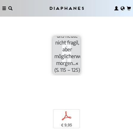
Diaphanes
»Wir fühlen
uns heute
nicht fragil,
aber
möglicherweise
morgen…«
(S. 115 – 125)
p
€ 9,95