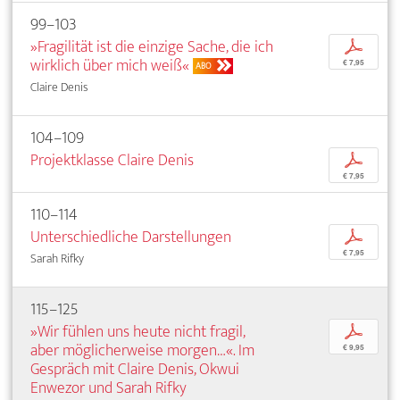
99–103
»Fragilität ist die einzige Sache, die ich
p
wirklich über mich weiß«
€ 7,95
ABO
Claire Denis
104–109
Projektklasse Claire Denis
p
€ 7,95
110–114
Unterschiedliche Darstellungen
p
€ 7,95
Sarah Rifky
115–125
»Wir fühlen uns heute nicht fragil,
p
aber möglicherweise morgen…«. Im
€ 9,95
Gespräch mit Claire Denis, Okwui
Enwezor und Sarah Rifky