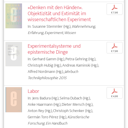
»Denken mit den Händen«.
p
Objektizität und Extimität im
€ 7,95
wissenschaftlichen Experiment
In: Susanne Stemmler (Hg.),
Wahrnehmung,
Erfahrung, Experiment, Wissen
Experimentalsysteme und
p
epistemische Dinge
€ 7,95
In: Gerhard Gamm (Hg.), Petra Gehring (Hg.),
Christoph Hubig (Hg.), Andreas Kaminski (Hg.),
Alfred Nordmann (Hg.),
Jahrbuch
Technikphilosophie 2015
Labor
p
€ 4,95
In: Jens Badura (Hg.), Selma Dubach (Hg.),
Anke Haarmann (Hg.), Dieter Mersch (Hg.),
Anton Rey (Hg.), Christoph Schenker (Hg.),
Germán Toro Pérez (Hg.),
Künstlerische
Forschung. Ein Handbuch