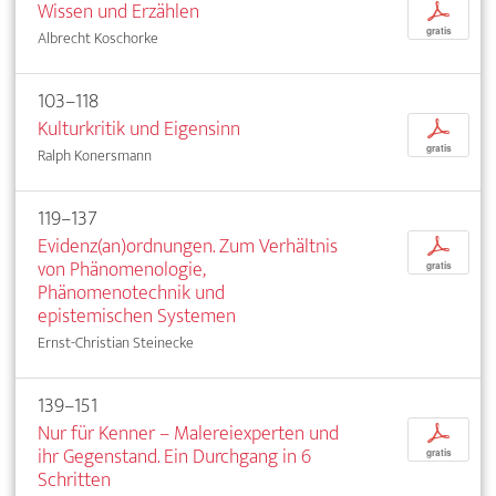
Wissen und Erzählen
p
gratis
Albrecht Koschorke
103–118
Kulturkritik und Eigensinn
p
gratis
Ralph Konersmann
119–137
Evidenz(an)ordnungen. Zum Verhältnis
p
von Phänomenologie,
gratis
Phänomenotechnik und
epistemischen Systemen
Ernst-Christian Steinecke
139–151
Nur für Kenner – Malereiexperten und
p
ihr Gegenstand. Ein Durchgang in 6
gratis
Schritten