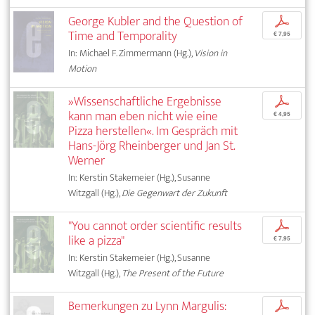
George Kubler and the Question of
p
Time and Temporality
€ 7,95
In: Michael F. Zimmermann (Hg.),
Vision in
Motion
»Wissenschaftliche Ergebnisse
p
kann man eben nicht wie eine
€ 4,95
Pizza herstellen«. Im Gespräch mit
Hans-Jörg Rheinberger und Jan St.
Werner
In: Kerstin Stakemeier (Hg.), Susanne
Witzgall (Hg.),
Die Gegenwart der Zukunft
"You cannot order scientific results
p
like a pizza"
€ 7,95
In: Kerstin Stakemeier (Hg.), Susanne
Witzgall (Hg.),
The Present of the Future
Bemerkungen zu Lynn Margulis:
p