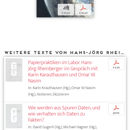
b
p
€ 30,00
€ 30,00
Weitere Texte von Hans-Jörg Rheinberger bei DIAPHANES
Papierpraktiken im Labor. Hans-
p
Jörg Rheinberger im Gespräch mit
€ 9,95
Karin Karauthausen und Omar W.
Nasim
In: Karin Krauthausen (Hg.), Omar W. Nasim
(Hg.),
Notieren, Skizzieren
Wie werden aus Spuren Daten, und
p
wie verhalten sich Daten zu
gratis
Fakten?
In: David Gugerli (Hg.), Michael Hagner (Hg.),