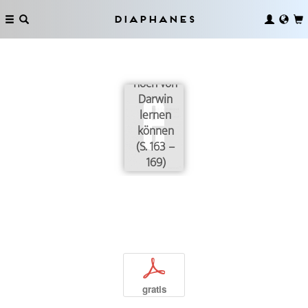
Diaphanes
Was wir
noch von
Darwin
lernen
können
(S. 163 –
169)
p
gratis