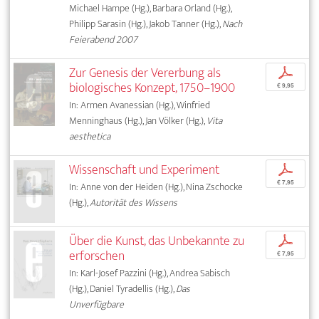
Michael Hampe (Hg.), Barbara Orland (Hg.),
Philipp Sarasin (Hg.), Jakob Tanner (Hg.),
Nach
Feierabend 2007
Zur Genesis der Vererbung als
p
biologisches Konzept, 1750–1900
€ 9,95
In: Armen Avanessian (Hg.), Winfried
Menninghaus (Hg.), Jan Völker (Hg.),
Vita
aesthetica
Wissenschaft und Experiment
p
€ 7,95
In: Anne von der Heiden (Hg.), Nina Zschocke
(Hg.),
Autorität des Wissens
Über die Kunst, das Unbekannte zu
p
erforschen
€ 7,95
In: Karl-Josef Pazzini (Hg.), Andrea Sabisch
(Hg.), Daniel Tyradellis (Hg.),
Das
Unverfügbare