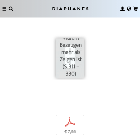
Diaphanes
Verkörpertes
Wissen.
Oder:
Warum
Bezeugen
mehr als
Zeigen ist
(S. 311 –
330)
p
€ 7,95