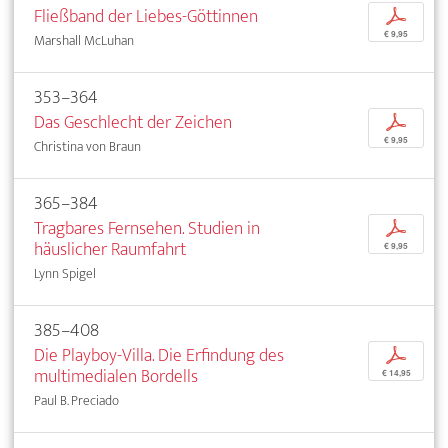
Fließband der Liebes-Göttinnen
p
€ 9,95
Marshall McLuhan
353–364
Das Geschlecht der Zeichen
p
€ 9,95
Christina von Braun
365–384
Tragbares Fernsehen. Studien in
p
häuslicher Raumfahrt
€ 9,95
Lynn Spigel
385–408
Die Playboy-Villa. Die Erfindung des
p
multimedialen Bordells
€ 14,95
Paul B. Preciado