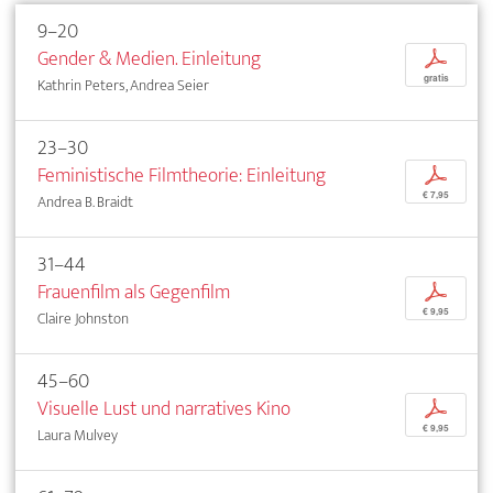
9–20
Gender & Medien. Einleitung
p
gratis
Kathrin Peters, Andrea Seier
23–30
Feministische Filmtheorie: Einleitung
p
€ 7,95
Andrea B. Braidt
31–44
Frauenfilm als Gegenfilm
p
€ 9,95
Claire Johnston
45–60
Visuelle Lust und narratives Kino
p
€ 9,95
Laura Mulvey