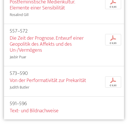
Postfeministische Medienkultur.
p
Elemente einer Sensibilität
€ 9,95
Rosalind Gill
557–572
Die Zeit der Prognose. Entwurf einer
p
Geopolitik des Affekts und des
€ 9,95
Un-/Vermögens
Jasbir Puar
573–590
Von der Performativität zur Prekarität
p
€ 9,95
Judith Butler
591–596
Text- und Bildnachweise