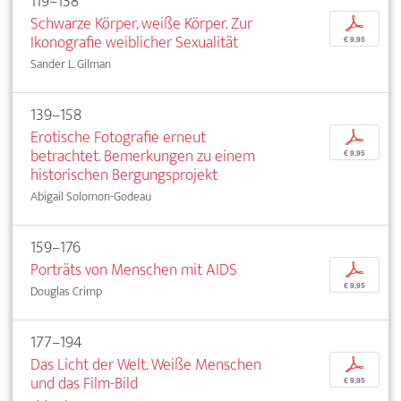
119–138
Schwarze Körper, weiße Körper. Zur
p
Ikonografie weiblicher Sexualität
€ 9,95
Sander L. Gilman
139–158
Erotische Fotografie erneut
p
betrachtet. Bemerkungen zu einem
€ 9,95
historischen Bergungsprojekt
Abigail Solomon-Godeau
159–176
Porträts von Menschen mit AIDS
p
€ 9,95
Douglas Crimp
177–194
Das Licht der Welt. Weiße Menschen
p
und das Film-Bild
€ 9,95