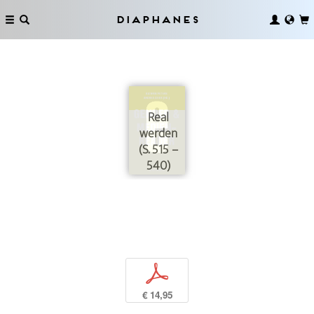
Diaphanes
Real
werden
(S. 515 –
540)
p
€ 14,95