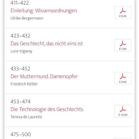
411–422
Einleitung: Wissensordnungen
p
€ 9,95
Ulrike Bergermann
423–432
Das Geschlecht, das nicht eins ist
p
€ 7,95
Luce Irigaray
433–452
Der Muttermund. Damenopfer
p
€ 9,95
Friedrich Kittler
453–474
Die Technologie des Geschlechts
p
€ 14,95
Teresa de Lauretis
475–500