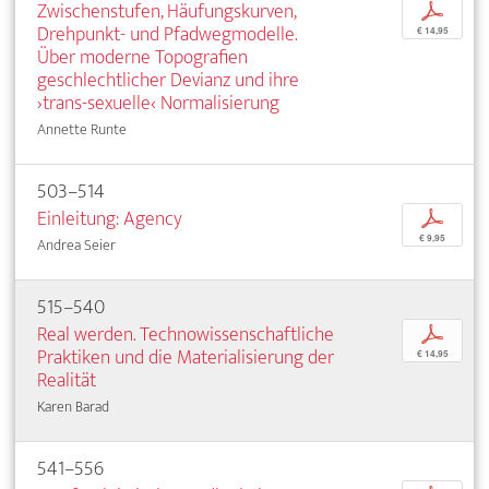
Zwischenstufen, Häufungskurven,
p
Drehpunkt- und Pfadwegmodelle.
€ 14,95
Über moderne Topografien
geschlechtlicher Devianz und ihre
›trans-sexuelle‹ Normalisierung
Annette Runte
503–514
Einleitung: Agency
p
€ 9,95
Andrea Seier
515–540
Real werden. Technowissenschaftliche
p
Praktiken und die Materialisierung der
€ 14,95
Realität
Karen Barad
541–556