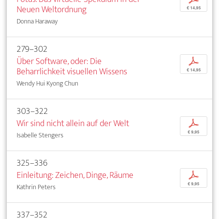
Neuen Weltordnung
€ 14,95
Donna Haraway
279–302
Über Software, oder: Die
p
Beharrlichkeit visuellen Wissens
€ 14,95
Wendy Hui Kyong Chun
303–322
Wir sind nicht allein auf der Welt
p
€ 9,95
Isabelle Stengers
325–336
Einleitung: Zeichen, Dinge, Räume
p
€ 9,95
Kathrin Peters
337–352