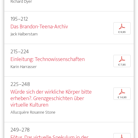
Richard Dyer
195–212
Das Brandon-Teena-Archiv
p
€ 9,95
Jack Halberstam
215–224
Einleitung: Technowissenschaften
p
€ 7,95
Karin Harrasser
225–248
Würde sich der wirkliche Körper bitte
p
erheben?. Grenzgeschichten über
€ 14,95
virtuelle Kulturen
Allucquère Rosanne Stone
249–278
Fötus. Das virtuelle Spekulum in der
p