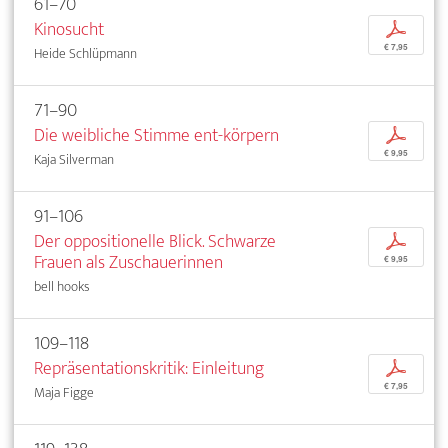
61–70
Kinosucht
p
€ 7,95
Heide Schlüpmann
71–90
Die weibliche Stimme ent-körpern
p
€ 9,95
Kaja Silverman
91–106
Der oppositionelle Blick. Schwarze
p
Frauen als Zuschauerinnen
€ 9,95
bell hooks
109–118
Repräsentationskritik: Einleitung
p
€ 7,95
Maja Figge