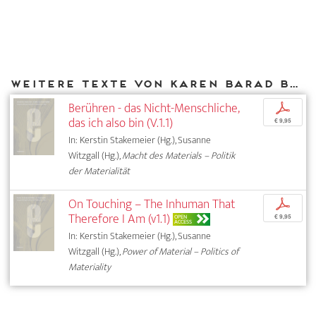
Weitere Texte von Karen Barad bei DIAPHANES
Berühren - das Nicht-Menschliche,
p
das ich also bin (V.1.1)
€ 9,95
In: Kerstin Stakemeier (Hg.), Susanne
Witzgall (Hg.),
Macht des Materials – Politik
der Materialität
On Touching – The Inhuman That
p
Therefore I Am (v1.1)
OPEN
€ 9,95
ACCESS
In: Kerstin Stakemeier (Hg.), Susanne
Witzgall (Hg.),
Power of Material – Politics of
Materiality