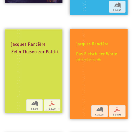
b
€ 14,95
b
p
b
p
€ 8,00
€ 8,00
€ 29,95
€ 34,95