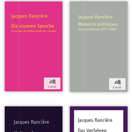
b
b
€ 29,95
€ 29,95