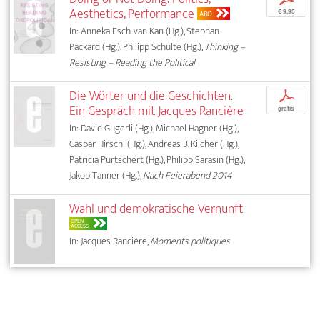
Aesthetics, Performance
€ 9,95
ABO
In: Anneka Esch-van Kan (Hg.), Stephan
Packard (Hg.), Philipp Schulte (Hg.),
Thinking –
Resisting – Reading the Political
Die Wörter und die Geschichten.
p
Ein Gespräch mit Jacques Rancière
gratis
In: David Gugerli (Hg.), Michael Hagner (Hg.),
Caspar Hirschi (Hg.), Andreas B. Kilcher (Hg.),
Patricia Purtschert (Hg.), Philipp Sarasin (Hg.),
Jakob Tanner (Hg.),
Nach Feierabend 2014
Wahl und demokratische Vernunft
OPEN
ACCESS
In: Jacques Rancière,
Moments politiques