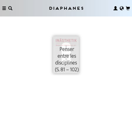
Diaphanes
Penser
entre les
disciplines
(S. 81 – 102)