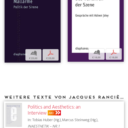
b
p
b
p
€ 18,00
€ 18,00
€ 25,00
€ 25,00
Weitere Texte von Jacques Rancière bei DIAPHANES
Politics and Aesthetics: an
Interview
ABO
In: Tobias Huber (Hg.), Marcus Steinweg (Hg.),
INAESTHETIK – NR. 1