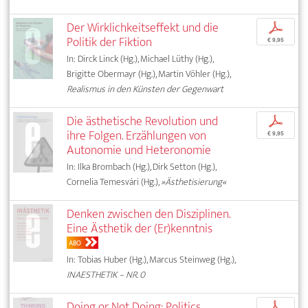
Der Wirklichkeitseffekt und die
p
Politik der Fiktion
€ 9,95
In: Dirck Linck (Hg.), Michael Lüthy (Hg.),
Brigitte Obermayr (Hg.), Martin Vöhler (Hg.),
Realismus in den Künsten der Gegenwart
Die ästhetische Revolution und
p
ihre Folgen. Erzählungen von
€ 9,95
Autonomie und Heteronomie
In: Ilka Brombach (Hg.), Dirk Setton (Hg.),
Cornelia Temesvári (Hg.),
»Ästhetisierung«
Denken zwischen den Disziplinen.
Eine Ästhetik der (Er)kenntnis
ABO
In: Tobias Huber (Hg.), Marcus Steinweg (Hg.),
INAESTHETIK – NR. 0
Doing or Not Doing: Politics,
p