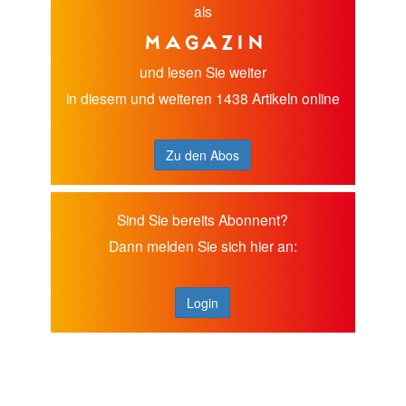
als
Magazin
und lesen Sie weiter
in diesem und weiteren 1438 Artikeln online
Zu den Abos
Sind Sie bereits Abonnent?
Dann melden Sie sich hier an:
Login