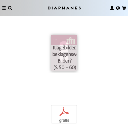
Diaphanes
Klagebilder,
beklagenswerte
Bilder?
(S. 50 – 60)
p
gratis