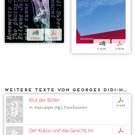
b
p
€ 45,00
€ 45,00
b
p
€ 18,00
€ 20,00
Weitere Texte von Georges Didi-Huberman bei DIAPHANES
Blut der Bilder
p
€ 14,95
In: Anja Lauper (Hg.),
Transfusionen
Der Kubus und das Gesicht. Im
p