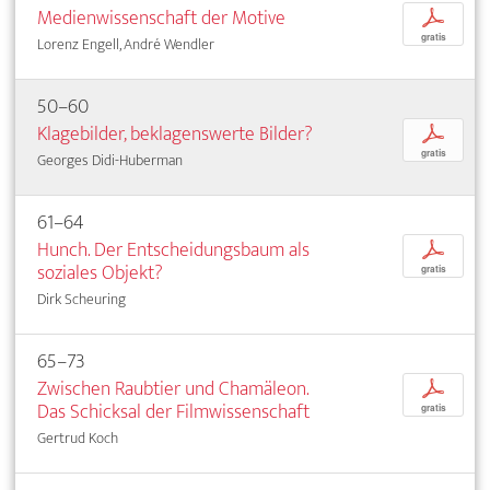
Medienwissenschaft der Motive
p
gratis
Lorenz Engell, André Wendler
50–60
Klagebilder, beklagenswerte Bilder?
p
gratis
Georges Didi-Huberman
61–64
Hunch. Der Entscheidungsbaum als
p
soziales Objekt?
gratis
Dirk Scheuring
65–73
Zwischen Raubtier und Chamäleon.
p
Das Schicksal der Filmwissenschaft
gratis
Gertrud Koch