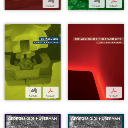
b
b
p
€ 29,95
€ 30,00
€ 29,95
b
p
p
€ 20,00
€ 20,00
€ 15,00