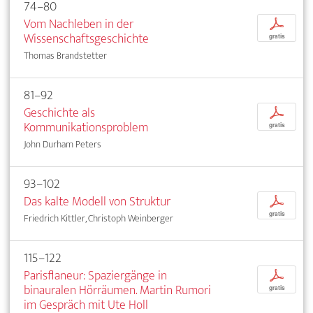
74–80
Vom Nachleben in der
p
Wissenschaftsgeschichte
gratis
Thomas Brandstetter
81–92
Geschichte als
p
Kommunikationsproblem
gratis
John Durham Peters
93–102
Das kalte Modell von Struktur
p
gratis
Friedrich Kittler, Christoph Weinberger
115–122
Parisflaneur: Spaziergänge in
p
binauralen Hörräumen. Martin Rumori
gratis
im Gespräch mit Ute Holl