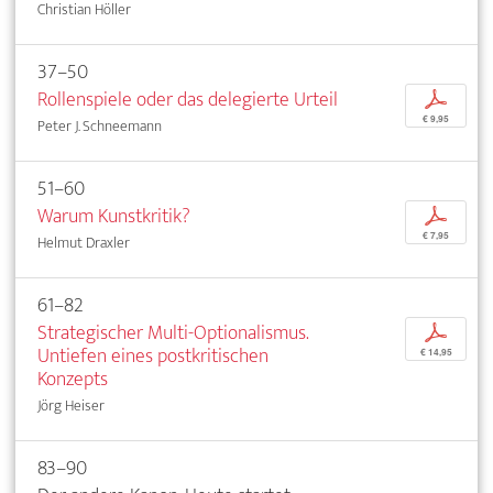
Christian Höller
37–50
Rollenspiele oder das delegierte Urteil
p
€ 9,95
Peter J. Schneemann
51–60
Warum Kunstkritik?
p
€ 7,95
Helmut Draxler
61–82
Strategischer Multi-Optionalismus.
p
Untiefen eines postkritischen
€ 14,95
Konzepts
Jörg Heiser
83–90