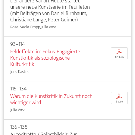
Der andere Kanon. Heute startet
unsere neue Kunstserie im Feuilleton
(mit Beiträgen von Daniel Birnbaum,
Christiane Lange, Peter Geimer)
Rose-Maria Gropp, Julia Voss
93–114
Feldeffekte im Fokus. Engagierte
p
Kunstkritik als soziologische
€ 14,95
Kulturkritik
Jens Kastner
115–134
Warum die Kunstkritik in Zukunft noch
p
wichtiger wird
€ 9,95
Julia Voss
135–138
Autoritratto / Selbstbildnis. Zur