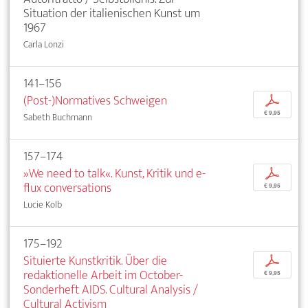
Situation der italienischen Kunst um
1967
Carla Lonzi
141–156
(Post-)Normatives Schweigen
p
€ 9,95
Sabeth Buchmann
157–174
»We need to talk«. Kunst, Kritik und e-
p
flux conversations
€ 9,95
Lucie Kolb
175–192
Situierte Kunstkritik. Über die
p
redaktionelle Arbeit im October-
€ 9,95
Sonderheft AIDS. Cultural Analysis /
Cultural Activism