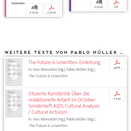
b
p
b
p
€ 50,00
OA
€ 25,00
€ 25,00
Weitere Texte von Pablo Müller bei DIAPHANES
The Future Is Unwritten. Einleitung
p
gratis
In: Ines Kleesattel (Hg.), Pablo Müller (Hg.),
The Future Is Unwritten
Situierte Kunstkritik. Über die
p
redaktionelle Arbeit im October-
€ 9,95
Sonderheft AIDS. Cultural Analysis
/ Cultural Activism
In: Ines Kleesattel (Hg.), Pablo Müller (Hg.),
The Future Is Unwritten