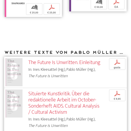
b
p
b
p
€ 50,00
OA
€ 25,00
€ 25,00
Weitere Texte von Pablo Müller bei DIAPHANES
The Future Is Unwritten. Einleitung
p
gratis
In: Ines Kleesattel (Hg.), Pablo Müller (Hg.),
The Future Is Unwritten
Situierte Kunstkritik. Über die
p
redaktionelle Arbeit im October-
€ 9,95
Sonderheft AIDS. Cultural Analysis
/ Cultural Activism
In: Ines Kleesattel (Hg.), Pablo Müller (Hg.),
The Future Is Unwritten