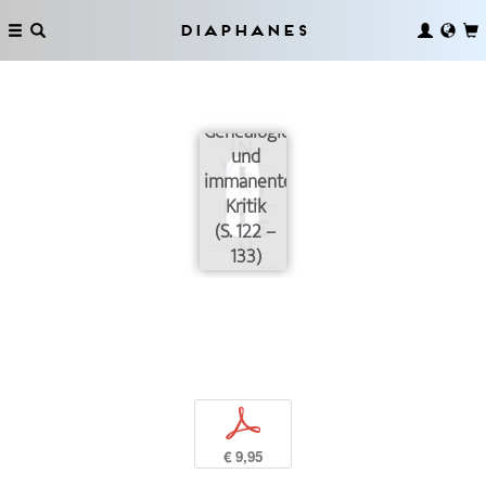
Diaphanes
Genealogie
und
immanente
Kritik
(S. 122 –
133)
p
€ 9,95