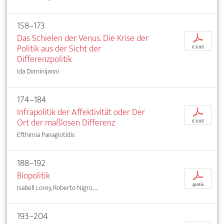
158–173
Das Schielen der Venus. Die Krise der
p
Politik aus der Sicht der
€ 9,95
Differenzpolitik
Ida Dominijanni
174–184
Infrapolitik der Affektivität oder Der
p
Ort der maßlosen Differenz
€ 9,95
Efthimia Panagiotidis
188–192
Biopolitik
p
gratis
Isabell Lorey, Roberto Nigro, ...
193–204