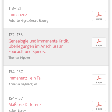
118–121
Immanenz
p
gratis
Roberto Nigro, Gerald Raunig
122–133
Genealogie und immanente Kritik.
p
Überlegungen im Anschluss an
€ 9,95
Foucault und Spinoza
Thomas Hippler
134–150
Immanenz - ein Fall
p
€ 9,95
Anne Sauvagnargues
154–157
Maßlose Differenz
p
€ 5,95
Isabell Lorey