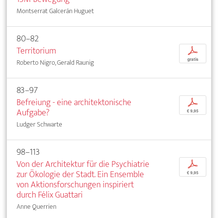
Montserrat Galcerán Huguet
80–82
Territorium
p
gratis
Roberto Nigro, Gerald Raunig
83–97
Befreiung - eine architektonische
p
Aufgabe?
€ 9,95
Ludger Schwarte
98–113
Von der Architektur für die Psychiatrie
p
zur Ökologie der Stadt. Ein Ensemble
€ 9,95
von Aktionsforschungen inspiriert
durch Félix Guattari
Anne Querrien