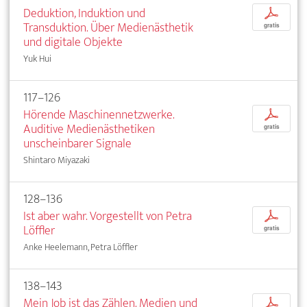
Deduktion, Induktion und
p
Transduktion. Über Medienästhetik
gratis
und digitale Objekte
Yuk Hui
117–126
Hörende Maschinennetzwerke.
p
Auditive Medienästhetiken
gratis
unscheinbarer Signale
Shintaro Miyazaki
128–136
Ist aber wahr. Vorgestellt von Petra
p
Löffler
gratis
Anke Heelemann, Petra Löffler
138–143
Mein Job ist das Zählen. Medien und
p