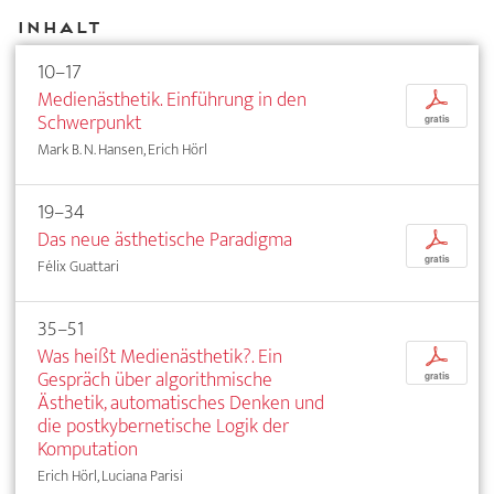
Inhalt
10–17
Medienästhetik. Einführung in den
p
Schwerpunkt
gratis
Mark B. N. Hansen, Erich Hörl
19–34
Das neue ästhetische Paradigma
p
gratis
Félix Guattari
35–51
Was heißt Medienästhetik?. Ein
p
Gespräch über algorithmische
gratis
Ästhetik, automatisches Denken und
die postkybernetische Logik der
Komputation
Erich Hörl, Luciana Parisi