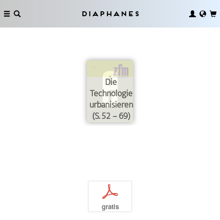
Diaphanes
Die
Technologie
urbanisieren
(S. 52 – 69)
p
gratis