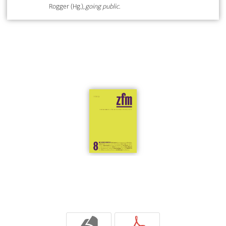
Rogger (Hg.),
going public.
b
p