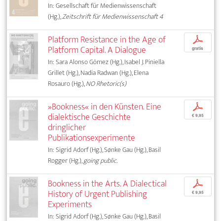
In: Gesellschaft für Medienwissenschaft
(Hg.),
Zeitschrift für Medienwissenschaft 4
Platform Resistance in the Age of
p
Platform Capital. A Dialogue
gratis
In: Sara Alonso Gómez (Hg.), Isabel J. Piniella
Grillet (Hg.), Nadia Radwan (Hg.), Elena
Rosauro (Hg.),
NO Rhetoric(s)
»Bookness« in den Künsten. Eine
p
dialektische Geschichte
€ 9,95
dringlicher
Publikationsexperimente
In: Sigrid Adorf (Hg.), Sønke Gau (Hg.), Basil
Rogger (Hg.),
going public.
Bookness in the Arts. A Dialectical
p
History of Urgent Publishing
€ 9,95
Experiments
In: Sigrid Adorf (Hg.), Sønke Gau (Hg.), Basil