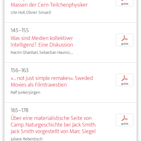
Massen der Cern-Teilchenphysiker
gratis
Ute Holl, Olivier Simard
145–155
Was sind Medien kollektiver
p
Intelligenz?. Eine Diskussion
gratis
Nacim Ghanbari, Sebastian Haunss, ...
156–163
»... not just simple remakes«. Sweded
p
Movies als Filmtravestien
gratis
Ralf Junkerjürgen
165–178
Über eine materialistische Seite von
p
Camp. Naturgeschichte bei Jack Smith.
gratis
Jack Smith vorgestellt von Marc Siegel
Juliane Rebentisch