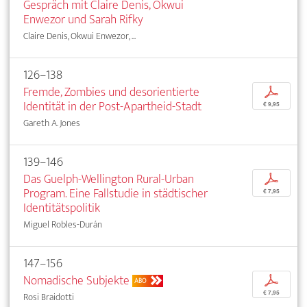
Gespräch mit Claire Denis, Okwui
Enwezor und Sarah Rifky
Claire Denis, Okwui Enwezor, ...
126–138
Fremde, Zombies und desorientierte
p
Identität in der Post-Apartheid-Stadt
€ 9,95
Gareth A. Jones
139–146
Das Guelph-Wellington Rural-Urban
p
Program. Eine Fallstudie in städtischer
€ 7,95
Identitätspolitik
Miguel Robles-Durán
147–156
Nomadische Subjekte
p
ABO
€ 7,95
Rosi Braidotti