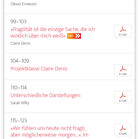
Okwui Enwezor
99–103
»Fragilität ist die einzige Sache, die ich
p
wirklich über mich weiß«
€ 7,95
ABO
Claire Denis
104–109
Projektklasse Claire Denis
p
€ 7,95
110–114
Unterschiedliche Darstellungen
p
€ 7,95
Sarah Rifky
115–125
»Wir fühlen uns heute nicht fragil,
p
aber möglicherweise morgen…«. Im
€ 9,95