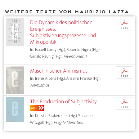
Weitere Texte von Maurizio Lazzarato bei DIAPHANES
Die Dynamik des politischen
p
Ereignisses.
€ 9,95
Subjektivierungsprozesse und
Mikropolitik
In: Isabell Lorey (Hg.), Roberto Nigro (Hg.),
Gerald Raunig (Hg.),
Inventionen 1
Maschinischer Animismus
p
€ 7,95
In: Irene Albers (Hg.), Anselm Franke (Hg.),
Animismus
The Production of Subjectivity
p
€ 7,95
ABO
In: Kerstin Stakemeier (Hg.), Susanne
Witzgall (Hg.),
Fragile Identities