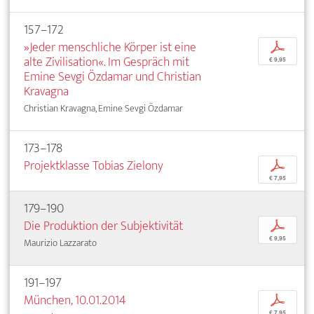
157–172
»Jeder menschliche Körper ist eine
p
alte Zivilisation«. Im Gespräch mit
€ 9,95
Emine Sevgi Özdamar und Christian
Kravagna
Christian Kravagna, Emine Sevgi Özdamar
173–178
Projektklasse Tobias Zielony
p
€ 7,95
179–190
Die Produktion der Subjektivität
p
€ 9,95
Maurizio Lazzarato
191–197
München, 10.01.2014
p
€ 7,95