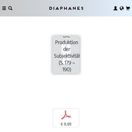
Diaphanes
Die
Produktion
der
Subjektivität
(S. 179 –
190)
p
€ 9,95