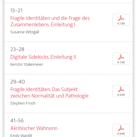
13–21
Fragile Identitäten und die Frage des
p
Zusammenlebens. Einleitung I
€ 7,95
Susanne Witzgall
23–28
Digitale Sidekicks. Einleitung II
p
€ 7,95
Kerstin Stakemeier
29–40
Fragile Identitäten. Das Subjekt
p
zwischen Normalität und Pathologie
€ 9,95
Stephen Frosh
41–56
Akribischer Wahnsinn
p
€ 9,95
Emily Wardill