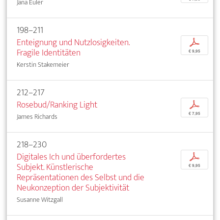
Jana Euler
198–211
Enteignung und Nutzlosigkeiten.
p
Fragile Identitäten
€ 9,95
Kerstin Stakemeier
212–217
Rosebud/Ranking Light
p
€ 7,95
James Richards
218–230
Digitales Ich und überfordertes
p
Subjekt. Künstlerische
€ 9,95
Repräsentationen des Selbst und die
Neukonzeption der Subjektivität
Susanne Witzgall